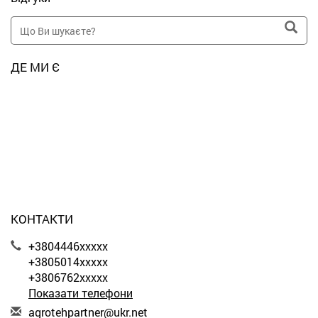
ДЕ МИ Є
КОНТАКТИ
+3804446xxxxx
+3805014xxxxx
+3806762xxxxx
Показати телефони
a
gro
teh
par
tne
r@u
kr.
net