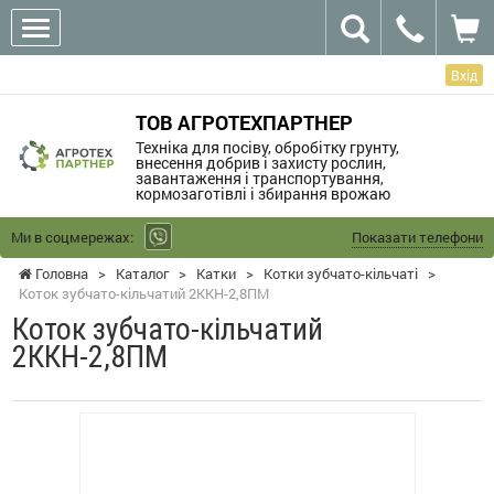
Вхід
ТОВ АГРОТЕХПАРТНЕР
Техніка для посіву, обробітку грунту,
внесення добрив і захисту рослин,
завантаження і транспортування,
кормозаготівлі і збирання врожаю
Ми в соцмережах:
Показати телефони
Головна
>
Каталог
>
Катки
>
Котки зубчато-кільчаті
>
Коток зубчато-кільчатий 2ККН-2,8ПМ
Коток зубчато-кільчатий
2ККН-2,8ПМ