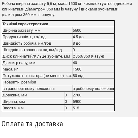
Робоча ширина захвату 5,6 м, маса 1500 кг, комплектується дисками
клинчатими діаметром 350 мм із чавуну і дисками зубчатими
діаметром 360 мм із чавуну.
Технічні характеристики
Ширина захвату, мм
5600
Продуктивність, га/год
4.5 до
Швидкість робоча, км/год
8 до
Швидкість транспортна, км/год
9
Диск клинчатий/Кільце зубчате, мм
Ø350/360 (чавун)
Діаметр валу, мм
40
Маса, кг
1500
Потужність трактора (не менше), к.с.
80 від
Габаритні розміри
в транспортному положенні
в робочому положенні
Довжина, мм
0
2700
Ширина, мм
0
5900
Висота, мм
0
515
Оплата та доставка