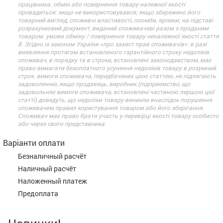
працівника. обмін або повернення товару належної якості
провадиться: якщо не використовувався; якщо збережено його
товарний вигляд, споживчі властивості, пломби, ярлики; на підставі
розрахунковий документ, виданий споживачеві разом з проданим
товаром. умови обміну / повернення товару неналежної якості стаття
8. Згідно із законом України «про захист прав споживачів»: в разі
виявлення протягом встановленого гарантійного строку недоліків
споживач, в порядку та в строки, встановлені законодавством, має
право вимагати безоплатного усунення недоліків товару в розумний
строк. вимоги споживача, передбачених цією статтею, не підлягають
задоволенню, якщо продавець, виробник (підприємство, що
задовольняє вимоги споживача, встановлені частиною першою цієї
статті) доведуть, що недоліки товару виникли внаслідок порушення
споживачем правил користування товаром або його зберігання.
Споживач має право брати участь у перевірці якості товару особисто
або через свого представника.
Варіанти оплати
Безналичный расчёт
Наличный расчёт
Наложенный платеж
Предоплата