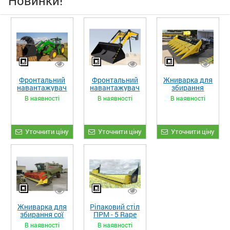
Новинки!
Фронтальний
Фронтальний
Жниварка для
навантажувач
навантажувач
збирання
«STRONG XL»
«STRONG»
кукурудзи
В наявності
В наявності
В наявності
ЖКИ-870
Уточнити ціну
Уточнити ціну
Уточнити ціну
Жниварка для
Ріпаковий стіл
збирання сої
ПРМ - 5 Rape
та гороху
Fiore
В наявності
В наявності
«ETTARO»