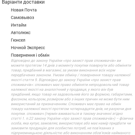
Варіанти доставки
Новая Почта
Самовывоз
Интайм
Автолюкс
Гюнсел
Ночной Экспресс
Повернення і обмін
Відповідно до закону України «про захист прав споживачів» ви
можете протягом 14 днів з моменту покупки повернути або обміняти
товар, придбаний в магазині, за умови виконання всіх норм
передбачених законом. Умови обміну / повернення товару належної
якості стаття 9. Відповідно до закону України «про захист прав
споживачів»: споживач має право обміняти непродовольчий товар
належної якості на аналогічний у продавця, у якого він був
придбаний, якщо товар не задовольнив його за формою, габаритами,
фасоном, кольором, розміром або з інших причин не може бути ним
використаний за призначенням. Споживач має право на обмін
товару належної якості протягом чотирнадцяти днів, не рахуючи дня
покупки. споживач (термін вживається в такому значенні згідно
статті 1. п.22 закону України «про захист прав споживачів») – фізична
особа, яка купує, замовляє, використовує або має намір придбати чи
замовити продукцію для особистих потреб, не пов’язаних з
підприємницькою діяльністю або виконанням обов’язків найманого