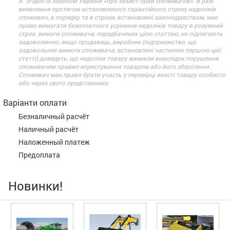
8. Згідно із законом України «про захист прав споживачів»: в разі
виявлення протягом встановленого гарантійного строку недоліків
споживач, в порядку та в строки, встановлені законодавством, має
право вимагати безоплатного усунення недоліків товару в розумний
строк. вимоги споживача, передбачених цією статтею, не підлягають
задоволенню, якщо продавець, виробник (підприємство, що
задовольняє вимоги споживача, встановлені частиною першою цієї
статті) доведуть, що недоліки товару виникли внаслідок порушення
споживачем правил користування товаром або його зберігання.
Споживач має право брати участь у перевірці якості товару особисто
або через свого представника.
Варіанти оплати
Безналичный расчёт
Наличный расчёт
Наложенный платеж
Предоплата
Новинки!