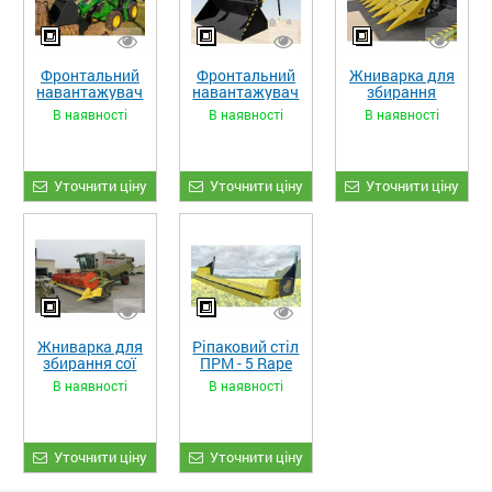
Фронтальний
Фронтальний
Жниварка для
навантажувач
навантажувач
збирання
«STRONG XL»
«STRONG»
кукурудзи
В наявності
В наявності
В наявності
ЖКИ-870
Уточнити ціну
Уточнити ціну
Уточнити ціну
Жниварка для
Ріпаковий стіл
збирання сої
ПРМ - 5 Rape
та гороху
Fiore
В наявності
В наявності
«ETTARO»
Уточнити ціну
Уточнити ціну