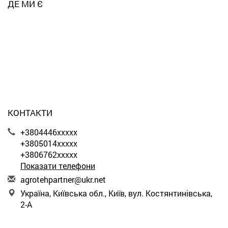
ДЕ МИ Є
КОНТАКТИ
+3804446xxxxx
+3805014xxxxx
+3806762xxxxx
Показати телефони
a
gro
teh
par
tne
r@u
kr.
net
Україна, Київська обл., Київ, вул. Костянтинівська,
2-А