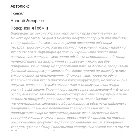
Автолюкс
Гюнсел
Ночной Экспресс
Повернення і обмін
Відповідно до закону України «про захист прав споживачів» ви
можете протягом 14 днів з моменту покупки повернути або обміняти
товар, придбаний в магазині, за умови виконання всіх норм
передбачених законом. Умови обміну / повернення товару належної
якості стаття 9. Відповідно до закону України «про захист прав
споживачів»: споживач має право обміняти непродовольчий товар
належної якості на аналогічний у продавця, у якого він був
придбаний, якщо товар не задовольнив його за формою, габаритами,
фасоном, кольором, розміром або з інших причин не може бути ним
використаний за призначенням. Споживач має право на обмін
товару належної якості протягом чотирнадцяти днів, не рахуючи дня
покупки. споживач (термін вживається в такому значенні згідно
статті 1. п.22 закону України «про захист прав споживачів») – фізична
особа, яка купує, замовляє, використовує або має намір придбати чи
замовити продукцію для особистих потреб, не пов’язаних з
підприємницькою діяльністю або виконанням обов’язків найманого
працівника. обмін або повернення товару належної якості
провадиться: якщо не використовувався; якщо збережено його
товарний вигляд, споживчі властивості, пломби, ярлики; на підставі
розрахунковий документ, виданий споживачеві разом з проданим
товаром. умови обміну / повернення товару неналежної якості стаття