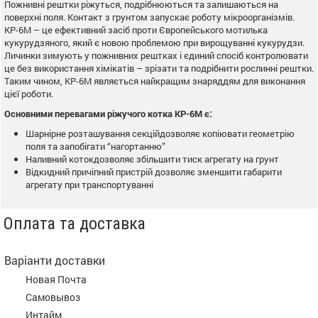
Пожнивні рештки ріжуться, подрібнюються та залишаються на
поверхні поля. Контакт з грунтом запускає роботу мікроорганізмів.
КР-6М – це ефективний засіб проти Європейського мотилька
кукурудзяного, який є новою проблемою при вирощуванні кукурудзи.
Личинки зимують у пожнивних рештках і єдиний спосіб контролювати
це без використання хімікатів – зрізати та подрібнити рослинні рештки.
Таким чином, КР-6М являється найкращим знаряддям для виконання
цієї роботи.
Основними перевагами ріжучого котка КР-6М є:
Шарнірне розташування секційдозволяє копіювати геометрію
поля та запобігати “нагортанню”
Наливний котокдозволяє збільшити тиск агрегату на грунт
Відкидний причіпний пристрій дозволяє зменшити габарити
агрегату при транспортуванні
Оплата та доставка
Варіанти доставки
Новая Почта
Самовывоз
Интайм