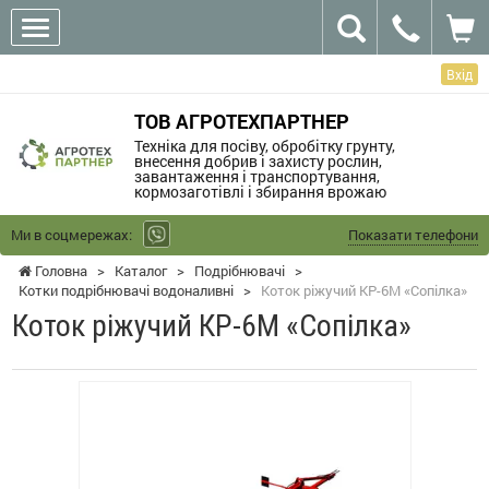
Вхід
ТОВ АГРОТЕХПАРТНЕР
Техніка для посіву, обробітку грунту,
внесення добрив і захисту рослин,
завантаження і транспортування,
кормозаготівлі і збирання врожаю
Ми в соцмережах:
Показати телефони
Головна
>
Каталог
>
Подрібнювачі
>
Котки подрібнювачі водоналивні
>
Коток ріжучий КР-6М «Сопілка»
Коток ріжучий КР-6М «Сопілка»