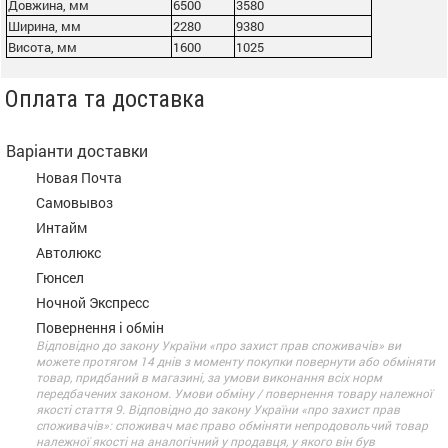
Довжина, мм
6500
3580
Ширина, мм
2280
9380
Висота, мм
1600
1025
Оплата та доставка
Варіанти доставки
Новая Почта
Самовывоз
Интайм
Автолюкс
Гюнсел
Ночной Экспресс
Повернення і обмін
Відповідно до закону України «про захист прав споживачів» ви
можете протягом 14 днів з моменту покупки повернути або обміняти
товар, придбаний в магазині, за умови виконання всіх норм
передбачених законом. Умови обміну / повернення товару належної
якості стаття 9. Відповідно до закону України «про захист прав
споживачів»: споживач має право обміняти непродовольчий товар
належної якості на аналогічний у продавця, у якого він був