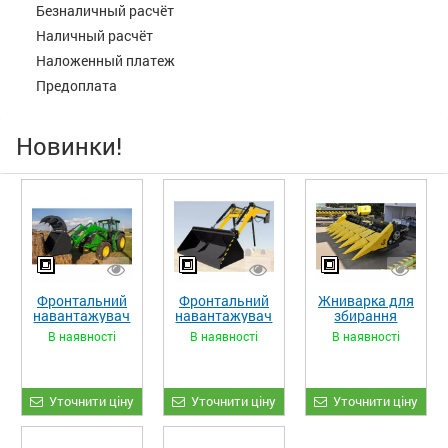
Безналичный расчёт
Наличный расчёт
Наложенный платеж
Предоплата
Новинки!
Фронтальний
Фронтальний
Жниварка для
навантажувач
навантажувач
збирання
«STRONG XL»
«STRONG»
кукурудзи
В наявності
В наявності
В наявності
ЖКИ-870
Уточнити ціну
Уточнити ціну
Уточнити ціну