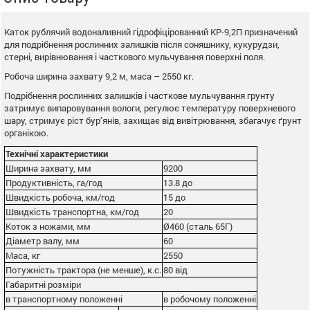
Каток рублячий водоналивний гідрофіцірованний КР-9,2П призначений
для подрібнення рослинних залишків після соняшнику, кукурудзи,
стерні, вирівнювання і часткового мульчування поверхні поля.
Робоча ширина захвату 9,2 м, маса – 2550 кг.
Подрібнення рослинних залишків і часткове мульчування грунту
затримує випаровування вологи, регулює температуру поверхневого
шару, стримує ріст бур’янів, захищає від вивітрювання, збагачує ґрунт
органікою.
Технічні характеристики
Ширина захвату, мм
9200
Продуктивність, га/год
13.8 до
Швидкість робоча, км/год
15 до
Швидкість транспортна, км/год
20
Коток з ножами, мм
Ø460 (сталь 65Г)
Діаметр валу, мм
60
Маса, кг
2550
Потужність трактора (не менше), к.с.
80 від
Габаритні розміри
в транспортному положенні
в робочому положенні