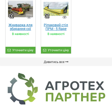
Жниварка для
Ріпаковий стіл
збирання сої
ПРМ - 5 Rape
та гороху
Fiore
В наявності
В наявності
«ETTARO»
Уточнити ціну
Уточнити ціну
Дивитись все