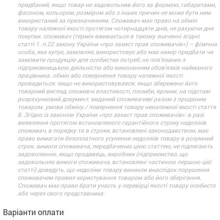
придбаний, якщо товар не задовольнив його за формою, габаритами,
фасоном, кольором, розміром або з інших причин не може бути ним
використаний за призначенням. Споживач має право на обмін
товару належної якості протягом чотирнадцяти днів, не рахуючи дня
покупки. споживач (термін вживається в такому значенні згідно
статті 1. п.22 закону України «про захист прав споживачів») – фізична
особа, яка купує, замовляє, використовує або має намір придбати чи
замовити продукцію для особистих потреб, не пов’язаних з
підприємницькою діяльністю або виконанням обов’язків найманого
працівника. обмін або повернення товару належної якості
провадиться: якщо не використовувався; якщо збережено його
товарний вигляд, споживчі властивості, пломби, ярлики; на підставі
розрахунковий документ, виданий споживачеві разом з проданим
товаром. умови обміну / повернення товару неналежної якості стаття
8. Згідно із законом України «про захист прав споживачів»: в разі
виявлення протягом встановленого гарантійного строку недоліків
споживач, в порядку та в строки, встановлені законодавством, має
право вимагати безоплатного усунення недоліків товару в розумний
строк. вимоги споживача, передбачених цією статтею, не підлягають
задоволенню, якщо продавець, виробник (підприємство, що
задовольняє вимоги споживача, встановлені частиною першою цієї
статті) доведуть, що недоліки товару виникли внаслідок порушення
споживачем правил користування товаром або його зберігання.
Споживач має право брати участь у перевірці якості товару особисто
або через свого представника.
Варіанти оплати