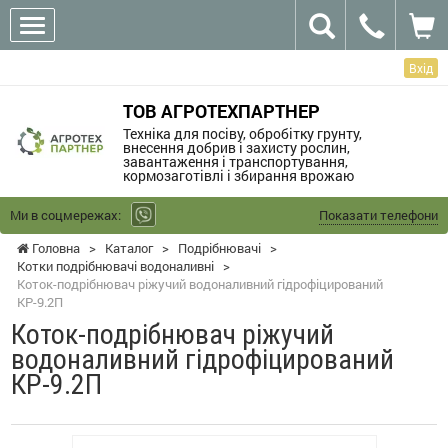
Вхід
ТОВ АГРОТЕХПАРТНЕР
Техніка для посіву, обробітку грунту,
внесення добрив і захисту рослин,
завантаження і транспортування,
кормозаготівлі і збирання врожаю
Ми в соцмережах:
Показати телефони
Головна
>
Каталог
>
Подрібнювачі
>
Котки подрібнювачі водоналивні
>
Коток-подрібнювач ріжучий водоналивний гідрофіцирований
КР-9.2П
Коток-подрібнювач ріжучий
водоналивний гідрофіцирований
КР-9.2П