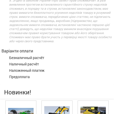
8. Згідно із законом України «про захист прав споживачів»: в разі
виявлення протягом встановленого гарантійного строку недоліків
споживач, в порядку та в строки, встановлені законодавством, має
право вимагати безоплатного усунення недоліків товару в розумний
строк. вимоги споживача, передбачених цією статтею, не підлягають
задоволенню, якщо продавець, виробник (підприємство, що
задовольняє вимоги споживача, встановлені частиною першою цієї
статті) доведуть, що недоліки товару виникли внаслідок порушення
споживачем правил користування товаром або його зберігання.
Споживач має право брати участь у перевірці якості товару особисто
або через свого представника.
Варіанти оплати
Безналичный расчёт
Наличный расчёт
Наложенный платеж
Предоплата
Новинки!