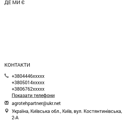
ДЕ МИ Є
КОНТАКТИ
+3804446xxxxx
+3805014xxxxx
+3806762xxxxx
Показати телефони
a
gro
teh
par
tne
r@u
kr.
net
Україна, Київська обл., Київ, вул. Костянтинівська,
2-А