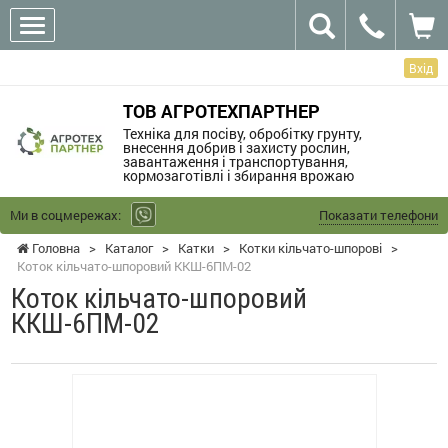
Вхід
ТОВ АГРОТЕХПАРТНЕР
Техніка для посіву, обробітку грунту,
внесення добрив і захисту рослин,
завантаження і транспортування,
кормозаготівлі і збирання врожаю
Ми в соцмережах:
Показати телефони
Головна
>
Каталог
>
Катки
>
Котки кільчато-шпорові
>
Коток кільчато-шпоровий ККШ-6ПМ-02
Коток кільчато-шпоровий
ККШ-6ПМ-02