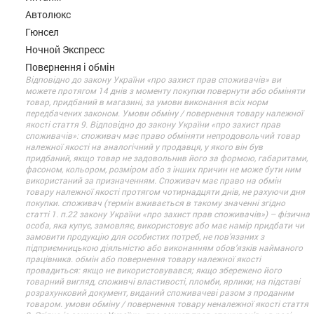
Автолюкс
Гюнсел
Ночной Экспресс
Повернення і обмін
Відповідно до закону України «про захист прав споживачів» ви
можете протягом 14 днів з моменту покупки повернути або обміняти
товар, придбаний в магазині, за умови виконання всіх норм
передбачених законом. Умови обміну / повернення товару належної
якості стаття 9. Відповідно до закону України «про захист прав
споживачів»: споживач має право обміняти непродовольчий товар
належної якості на аналогічний у продавця, у якого він був
придбаний, якщо товар не задовольнив його за формою, габаритами,
фасоном, кольором, розміром або з інших причин не може бути ним
використаний за призначенням. Споживач має право на обмін
товару належної якості протягом чотирнадцяти днів, не рахуючи дня
покупки. споживач (термін вживається в такому значенні згідно
статті 1. п.22 закону України «про захист прав споживачів») – фізична
особа, яка купує, замовляє, використовує або має намір придбати чи
замовити продукцію для особистих потреб, не пов’язаних з
підприємницькою діяльністю або виконанням обов’язків найманого
працівника. обмін або повернення товару належної якості
провадиться: якщо не використовувався; якщо збережено його
товарний вигляд, споживчі властивості, пломби, ярлики; на підставі
розрахунковий документ, виданий споживачеві разом з проданим
товаром. умови обміну / повернення товару неналежної якості стаття