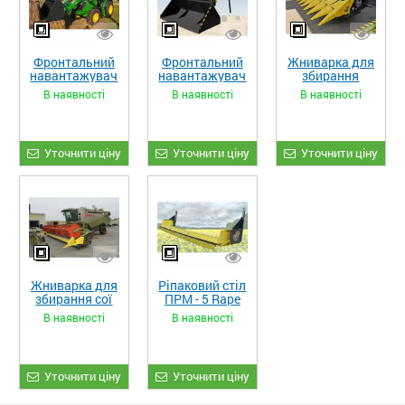
Фронтальний
Фронтальний
Жниварка для
навантажувач
навантажувач
збирання
«STRONG XL»
«STRONG»
кукурудзи
В наявності
В наявності
В наявності
ЖКИ-870
Уточнити ціну
Уточнити ціну
Уточнити ціну
Жниварка для
Ріпаковий стіл
збирання сої
ПРМ - 5 Rape
та гороху
Fiore
В наявності
В наявності
«ETTARO»
Уточнити ціну
Уточнити ціну