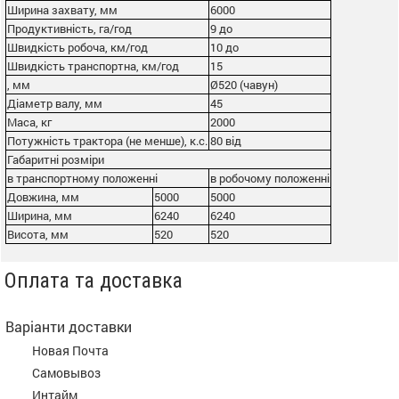
Ширина захвату, мм
6000
Продуктивність, га/год
9 до
Швидкість робоча, км/год
10 до
Швидкість транспортна, км/год
15
, мм
Ø520 (чавун)
Діаметр валу, мм
45
Маса, кг
2000
Потужність трактора (не менше), к.с.
80 від
Габаритні розміри
в транспортному положенні
в робочому положенні
Довжина, мм
5000
5000
Ширина, мм
6240
6240
Висота, мм
520
520
Оплата та доставка
Варіанти доставки
Новая Почта
Самовывоз
Интайм