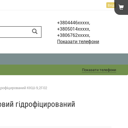
Вхід
+3804446xxxxx,
+3805014xxxxx,
+3806762xxxxx,
Показати телефони
Показати телефони
дрофіцирований ККШ-9,2Г-02
овий гідрофіцирований