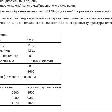
швидкоз’ємних з’єднань;
вдосконаленої конструкції шарнірного вузла рами.
ові випробування на землях ПСП “Відродження”. За результатами випро
 котком покращує приплив вологи до насіння, зменшує її випаровування, 
изводить до оптимального появи сходів і сталого розвитку культури, зме
стики
м
9200
/год
11 до
 км/год
12 до
ртна, км/год
20
ровий, мм
Ø520/530 (чавун)
60
3660
а (не менше), к.с.
80 від
оложенні
в робочому положенні
6500
3500
2280
9380
1670
1025