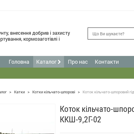
унту, внесення добрив і захисту
ртування, кормозаготівлі і
Головна
Каталог
Про нас
Контакти
алог
>
Катки
>
Котки кільчато-шпорові
>
Коток кільчато-шпоровий гі
Коток кільчато-шпор
ККШ-9,2Г-02