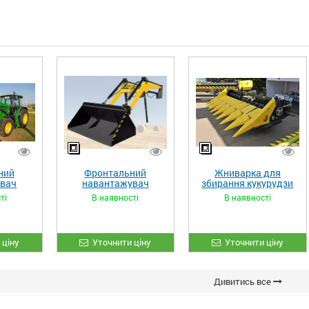
ний
Фронтальний
Жниварка для
увач
навантажувач
збирання кукурудзи
XL»
«STRONG»
ЖКИ-870
ті
В наявності
В наявності
 ціну
Уточнити ціну
Уточнити ціну
Дивитись все