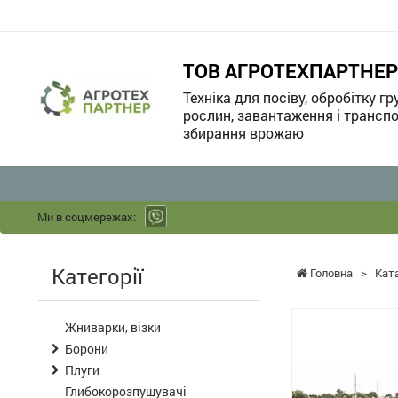
ТОВ АГРОТЕХПАРТНЕР
Техніка для посіву, обробітку гр
рослин, завантаження і транспо
збирання врожаю
Ми в соцмережах:
Категорії
Головна
>
Кат
Жниварки, візки
Борони
Плуги
Глибокорозпушувачі