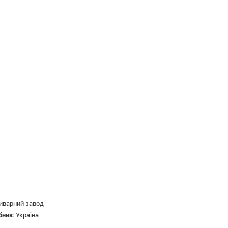
иварний завод
бник
:
Україна