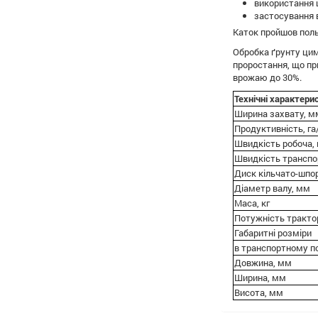
використання 
застосування 
Каток пройшов поль
Обробка ґрунту цим
проростання, що пр
врожаю до 30%.
Технічні характери
Ширина захвату, м
Продуктивність, га
Швидкість робоча,
Швидкість транспо
Диск кільчато-шпо
Діаметр валу, мм
Маса, кг
Потужність трактор
Габаритні розміри
в транспортному п
Довжина, мм
Ширина, мм
Висота, мм