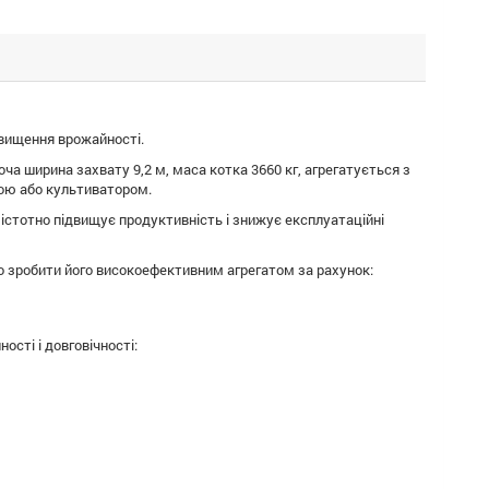
вищення врожайності.
а ширина захвату 9,2 м, маса котка 3660 кг, агрегатується з
кою або культиватором.
 істотно підвищує продуктивність і знижує експлуатаційні
о зробити його високоефективним агрегатом за рахунок:
ості і довговічності: