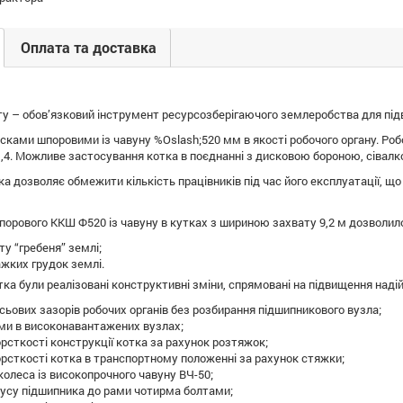
Оплата та доставка
у – обов’язковий інструмент ресурсозберігаючого землеробства для під
ками шпоровими із чавуну %Oslash;520 мм в якості робочого органу. Робоч
,4. Можливе застосування котка в поєднанні з дисковою бороною, сівал
а дозволяє обмежити кількість працівників під час його експлуатації, що
порового ККШ Ф520 із чавуну в кутках з шириною захвату 9,2 м дозволил
у “гребеня” землі;
ажких грудок землі.
ка були реалізовані конструктивні зміни, спрямовані на підвищення надійн
ьових зазорів робочих органів без розбирання підшипникового вузла;
ми в високонавантажених вузлах;
рсткості конструкції котка за рахунок розтяжок;
рсткості котка в транспортному положенні за рахунок стяжки;
олеса із високопрочного чавуну ВЧ-50;
пусу підшипника до рами чотирма болтами;