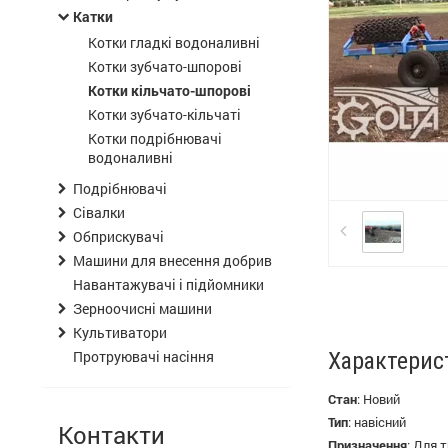
Катки
Котки гладкі водоналивні
Котки зубчато-шпорові
Котки кільчато-шпорові
Котки зубчато-кільчаті
Котки подрібнювачі
водоналивні
Подрібнювачі
Сівалки
Обприскувачі
Машини для внесення добрив
Навантажувачі і підйомники
Зерноочисні машини
Культиватори
Протруювачі насіння
Характерис
Стан
:
Новий
Тип
:
навісний
Контакти
Призначення
:
Для т