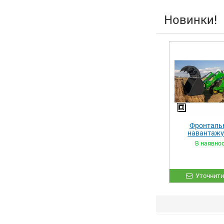
Новинки!
Фронталь
навантаж
«STRONG 
В наявнос
Уточнити