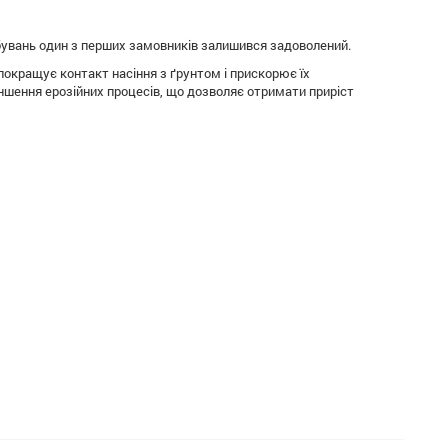
бувань один з перших замовників залишився задоволений.
покращує контакт насіння з ґрунтом і прискорює їх
ншення ерозійних процесів, що дозволяє отримати приріст