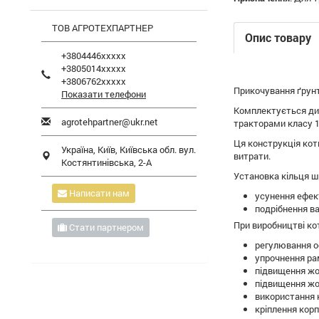
ТОВ АГРОТЕХПАРТНЕР
Опис товару
+3804446xxxxx
+3805014xxxxx
+3806762xxxxx
Прикочування ґрунт
Показати телефони
Комплектується дис
agrotehpartner@ukr.net
тракторами класу 1
Ця конструкція котк
Україна,
Київ
,
Київська обл.
вул.
витрати.
Костянтинівська, 2-А
Установка кільця ш
Написати нам
усунення ефект
подрібнення в
При виробництві кот
Стати партнером
регулювання ос
упрочнення ра
підвищення жо
підвищення жо
використання к
кріплення кор