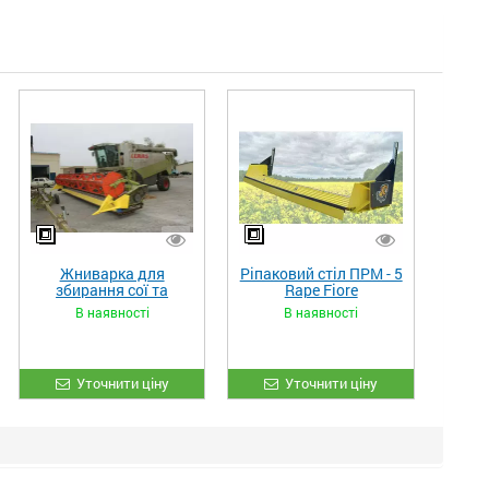
Жниварка для
Ріпаковий стіл ПРМ - 5
збирання сої та
Rape Fiore
гороху «ETTARO»
В наявності
В наявності
Уточнити ціну
Уточнити ціну