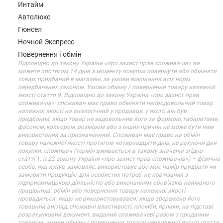
Интайм
Автолюкс
Гюнсел
Ночной Экспресс
Повернення і обмін
Відповідно до закону України «про захист прав споживачів» ви
можете протягом 14 днів з моменту покупки повернути або обміняти
товар, придбаний в магазині, за умови виконання всіх норм
передбачених законом. Умови обміну / повернення товару належної
якості стаття 9. Відповідно до закону України «про захист прав
споживачів»: споживач має право обміняти непродовольчий товар
належної якості на аналогічний у продавця, у якого він був
придбаний, якщо товар не задовольнив його за формою, габаритами,
фасоном, кольором, розміром або з інших причин не може бути ним
використаний за призначенням. Споживач має право на обмін
товару належної якості протягом чотирнадцяти днів, не рахуючи дня
покупки. споживач (термін вживається в такому значенні згідно
статті 1. п.22 закону України «про захист прав споживачів») – фізична
особа, яка купує, замовляє, використовує або має намір придбати чи
замовити продукцію для особистих потреб, не пов’язаних з
підприємницькою діяльністю або виконанням обов’язків найманого
працівника. обмін або повернення товару належної якості
провадиться: якщо не використовувався; якщо збережено його
товарний вигляд, споживчі властивості, пломби, ярлики; на підставі
розрахунковий документ, виданий споживачеві разом з проданим
товаром. умови обміну / повернення товару неналежної якості стаття