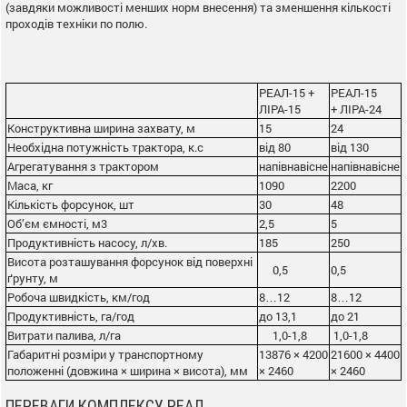
(завдяки можливості менших норм внесення) та зменшення кількості
проходів техніки по полю.
РЕАЛ-15 +
РЕАЛ-15
ЛІРА-15
+ ЛІРА-24
Конструктивна ширина захвату, м
15
24
Необхідна потужність трактора, к.с
від 80
від 130
Агрегатування з трактором
напівнавісне
напівнавісне
Маса, кг
1090
2200
Кількість форсунок, шт
30
48
Об’єм ємності, м3
2,5
5
Продуктивність насосу, л/хв.
185
250
Висота розташування форсунок від поверхні
0,5
0,5
ґрунту, м
Робоча швидкість, км/год
8…12
8…12
Продуктивність, га/год
до 13,1
до 21
Витрати палива, л/га
1,0-1,8
1,0-1,8
Габаритні розміри у транспортному
13876 × 4200
21600 × 4400
положенні (довжина × ширина × висота), мм
× 2460
× 2460
ПЕРЕВАГИ КОМПЛЕКСУ РЕАЛ