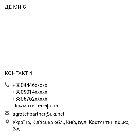
ДЕ МИ Є
КОНТАКТИ
+3804446xxxxx
+3805014xxxxx
+3806762xxxxx
Показати телефони
a
gro
teh
par
tne
r@u
kr.
net
Україна, Київська обл., Київ, вул. Костянтинівська,
2-А