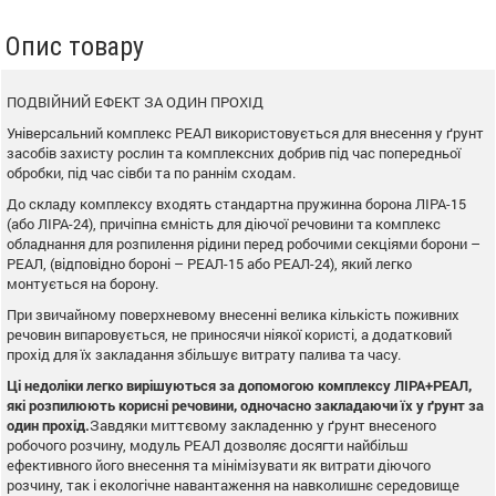
Опис товару
ПОДВІЙНИЙ ЕФЕКТ ЗА ОДИН ПРОХІД
Універсальний комплекс РЕАЛ використовується для внесення у ґрунт
засобів захисту рослин та комплексних добрив під час попередньої
обробки, під час сівби та по раннім сходам.
До складу комплексу входять стандартна пружинна борона ЛІРА-15
(або ЛІРА-24), причіпна ємність для діючої речовини та комплекс
обладнання для розпилення рідини перед робочими секціями борони –
РЕАЛ, (відповідно бороні – РЕАЛ-15 або РЕАЛ-24), який легко
монтується на борону.
При звичайному поверхневому внесенні велика кількість поживних
речовин випаровується, не приносячи ніякої користі, а додатковий
прохід для їх закладання збільшує витрату палива та часу.
Ці недоліки легко вирішуються за допомогою комплексу ЛІРА+РЕАЛ,
які розпилюють корисні речовини, одночасно закладаючи їх у ґрунт за
один прохід.
Завдяки миттєвому закладенню у ґрунт внесеного
робочого розчину, модуль РЕАЛ дозволяє досягти найбільш
ефективного його внесення та мінімізувати як витрати діючого
розчину, так і екологічне навантаження на навколишнє середовище