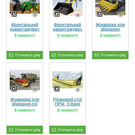
Фронтальний
Фронтальний
Жниварка для
навантажувач
навантажувач
збирання
«STRONG XL»
«STRONG»
кукурудзи
В наявності
В наявності
В наявності
ЖКИ-870
Уточнити ціну
Уточнити ціну
Уточнити ціну
Жниварка для
Ріпаковий стіл
збирання сої
ПРМ - 5 Rape
та гороху
Fiore
В наявності
В наявності
«ETTARO»
Уточнити ціну
Уточнити ціну