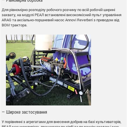
— Рівномірна обробка
Для рівномірно розподілу робочого розчину по всій робочій ширині
захвату, на модулі РЕАЛ встановлені високоякісний пульт управління
ARAG та аксіально-поршневий насос Annovi Reverberi з приводом від
ВОМ трактора.
— Широке застосування
У порівнянні з агрегатами для внесення добрив на базі культиваторів,
РЕАЛ має можливість працювати по сівбі та по раннім сходам і має