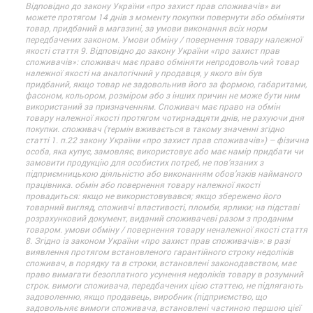
Відповідно до закону України «про захист прав споживачів» ви
можете протягом 14 днів з моменту покупки повернути або обміняти
товар, придбаний в магазині, за умови виконання всіх норм
передбачених законом. Умови обміну / повернення товару належної
якості стаття 9. Відповідно до закону України «про захист прав
споживачів»: споживач має право обміняти непродовольчий товар
належної якості на аналогічний у продавця, у якого він був
придбаний, якщо товар не задовольнив його за формою, габаритами,
фасоном, кольором, розміром або з інших причин не може бути ним
використаний за призначенням. Споживач має право на обмін
товару належної якості протягом чотирнадцяти днів, не рахуючи дня
покупки. споживач (термін вживається в такому значенні згідно
статті 1. п.22 закону України «про захист прав споживачів») – фізична
особа, яка купує, замовляє, використовує або має намір придбати чи
замовити продукцію для особистих потреб, не пов’язаних з
підприємницькою діяльністю або виконанням обов’язків найманого
працівника. обмін або повернення товару належної якості
провадиться: якщо не використовувався; якщо збережено його
товарний вигляд, споживчі властивості, пломби, ярлики; на підставі
розрахунковий документ, виданий споживачеві разом з проданим
товаром. умови обміну / повернення товару неналежної якості стаття
8. Згідно із законом України «про захист прав споживачів»: в разі
виявлення протягом встановленого гарантійного строку недоліків
споживач, в порядку та в строки, встановлені законодавством, має
право вимагати безоплатного усунення недоліків товару в розумний
строк. вимоги споживача, передбачених цією статтею, не підлягають
задоволенню, якщо продавець, виробник (підприємство, що
задовольняє вимоги споживача, встановлені частиною першою цієї