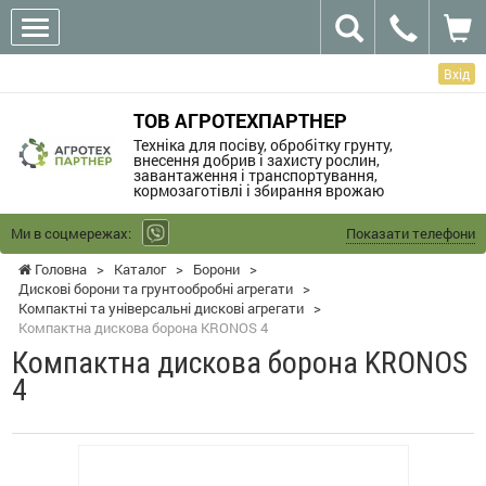
Вхід
ТОВ АГРОТЕХПАРТНЕР
Техніка для посіву, обробітку грунту,
внесення добрив і захисту рослин,
завантаження і транспортування,
кормозаготівлі і збирання врожаю
Ми в соцмережах:
Показати телефони
Головна
>
Каталог
>
Борони
>
Дискові борони та грунтообробні агрегати
>
Компактні та універсальні дискові агрегати
>
Компактна дискова борона KRONOS 4
Компактна дискова борона KRONOS
4