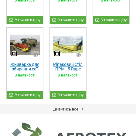
ЖКИ-870
Уточнити ціну
Уточнити ціну
Уточнити ціну
Жниварка для
Ріпаковий стіл
збирання сої
ПРМ - 5 Rape
та гороху
Fiore
В наявності
В наявності
«ETTARO»
Уточнити ціну
Уточнити ціну
Дивитись все