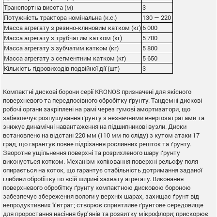
Транспортна висота (м)
3
Потужність трактора номінальна (к.с.)
130 — 220
Масса агрегату з резино-клиновим катком (кг)
6 000
Масса агрегату з трубчатим катком (кг)
5 700
Масса агрегату з зубчатим катком (кг)
5 800
Масса агрегату з сегментним катком (кг)
5 650
Кількість гідровиходів подвійної дії (шт)
3
Компактні дискові борони серії KRONOS призначені для якісного
поверхневого та передпосівного обробітку ґрунту. Тандемні дискові
робочі органи закріплені на рамі через гумові амортизатори, що
забезпечує розпушування ґрунту з незначними енергозатратами та
знижує динамічні навантаження на підшипникові вузли. Диски
встановлено на відстані 220 мм (110 мм по сліду) з кутом атаки 17
град, що гарантує повне підрізання рослинних решток та ґрунту.
Зворотне ущільнення поверхні та розрихленого шару ґрунту
виконується котком. Механізм копіювання поверхні рельєфу поля
опирається на коток, що гарантує стабільність дотримання заданої
глибини обробітку по всій ширині захвату агрегату. Виконання
поверхневого обробітку ґрунту компактною дисковою бороною
забезпечує збереження вологи у верхніх шарах, захищає ґрунт від
непродуктивних її втрат; створює сприятливе ґрунтове середовище
для проростання насіння бур’янів та розвитку мікрофлори; прискорює