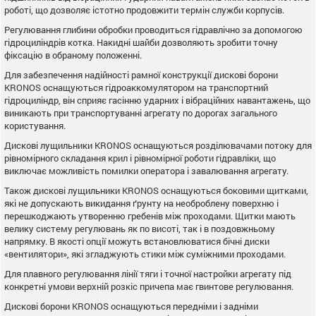
роботі, що дозволяє істотно продовжити термін служби корпусів.
Регулювання глибини обробки проводиться гідравлічно за допомогою
гідроциліндрів котка. Накидні шайби дозволяють зробити точну
фіксацію в обраному положенні.
Для забезпечення надійності рамної конструкції дискові борони
KRONOS оснащуються гідроаккомулятором на транспортний
гідроциліндр, він сприяє гасінню ударних і вібраційних навантажень, що
виникають при транспортуванні агрегату по дорогах загального
користування.
Дискові лущильники KRONOS оснащуються розділювачами потоку для
рівномірного складання крил і рівномірної роботи гідравліки, що
виключає можливість помилки оператора і завалювання агрегату.
Також дискові лущильники KRONOS оснащуються боковими щитками,
які не допускають викидання ґрунту на необроблену поверхню і
перешкоджають утворенню гребенів між проходами. Щитки мають
велику систему регулювань як по висоті, так і в поздовжньому
напрямку. В якості опції можуть встановлюватися бічні диски
«вентилятори», які згладжують стики між суміжними проходами.
Для плавного регулювання лінії тяги і точної настройки агрегату під
конкретні умови верхній розкіс причепа має гвинтове регулювання.
Дискові борони KRONOS оснащуються передніми і задніми