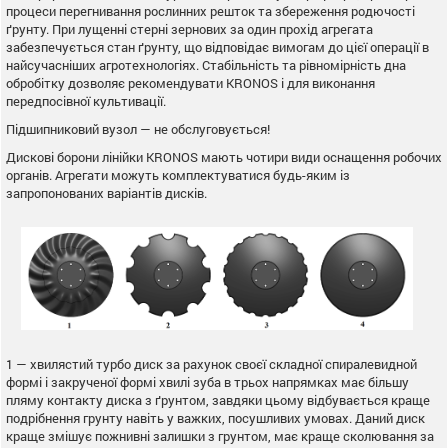
процеси перегнивання рослинних решток та збереження родючості
ґрунту. При лущенні стерні зернових за один прохід агрегата
забезпечується стан ґрунту, що відповідає вимогам до цієї операції в
найсучасніших агротехнологіях. Стабільність та рівномірність дна
обробітку дозволяє рекомендувати KRONOS і для виконання
передпосівної культивації.
Підшипниковий вузол — не обслуговується!
Дискові борони лінійки KRONOS мають чотири види оснащення робочих
органів. Агрегати можуть комплектуватися будь-яким із
запропонованих варіантів дисків.
1 — хвилястий турбо диск за рахунок своєї складної спиралевидной
формі і закрученої формі хвилі зуба в трьох напрямках має більшу
пляму контакту диска з ґрунтом, завдяки цьому відбувається краще
подрібнення грунту навіть у важких, посушливих умовах. Даний диск
краще змішує пожнивні залишки з грунтом, має краще сколювання за