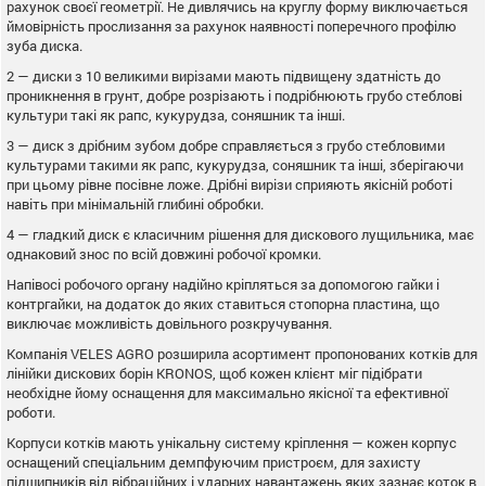
рахунок своєї геометрії. Не дивлячись на круглу форму виключається
ймовірність прослизання за рахунок наявності поперечного профілю
зуба диска.
2 — диски з 10 великими вирізами мають підвищену здатність до
проникнення в грунт, добре розрізають і подрібнюють грубо стеблові
культури такі як рапс, кукурудза, соняшник та інші.
3 — диск з дрібним зубом добре справляється з грубо стебловими
культурами такими як рапс, кукурудза, соняшник та інші, зберігаючи
при цьому рівне посівне ложе. Дрібні вирізи сприяють якісній роботі
навіть при мінімальній глибині обробки.
4 — гладкий диск є класичним рішення для дискового лущильника, має
однаковий знос по всій довжині робочої кромки.
Напівосі робочого органу надійно кріпляться за допомогою гайки і
контргайки, на додаток до яких ставиться стопорна пластина, що
виключає можливість довільного розкручування.
Компанія VELES AGRO розширила асортимент пропонованих котків для
лінійки дискових борін KRONOS, щоб кожен клієнт міг підібрати
необхідне йому оснащення для максимально якісної та ефективної
роботи.
Корпуси котків мають унікальну систему кріплення — кожен корпус
оснащений спеціальним демпфуючим пристроєм, для захисту
підшипників від вібраційних і ударних навантажень яких зазнає коток в