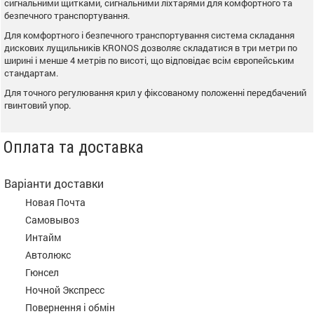
сигнальними щитками, сигнальними ліхтарями для комфортного та
безпечного транспортування.
Для комфортного і безпечного транспортування система складання
дискових лущильників KRONOS дозволяє складатися в три метри по
ширині і менше 4 метрів по висоті, що відповідає всім європейським
стандартам.
Для точного регулювання крил у фіксованому положенні передбачений
гвинтовий упор.
Оплата та доставка
Варіанти доставки
Новая Почта
Самовывоз
Интайм
Автолюкс
Гюнсел
Ночной Экспресс
Повернення і обмін