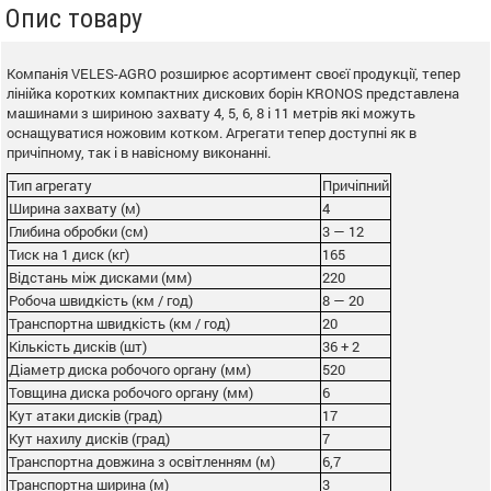
Опис товару
Компанія VELES-AGRO розширює асортимент своєї продукції, тепер
лінійка коротких компактних дискових борін KRONOS представлена ​​
машинами з шириною захвату 4, 5, 6, 8 і 11 метрів які можуть
оснащуватися ножовим котком. Агрегати тепер доступні як в
причіпному, так і в навісному виконанні.
Тип агрегату
Причіпний
Ширина захвату (м)
4
Глибина обробки (см)
3 — 12
Тиск на 1 диск (кг)
165
Відстань між дисками (мм)
220
Робоча швидкість (км / год)
8 — 20
Транспортна швидкість (км / год)
20
Кількість дисків (шт)
36 + 2
Діаметр диска робочого органу (мм)
520
Товщина диска робочого органу (мм)
6
Кут атаки дисків (град)
17
Кут нахилу дисків (град)
7
Транспортна довжина з освітленням (м)
6,7
Транспортна ширина (м)
3