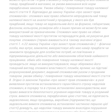
товар, придбаний в магазині, за умови виконання всіх норм
передбачених законом. Умови обміну / повернення товару належної
якості стаття 9. Відповідно до закону України «про захист прав
споживачів»: споживач має право обміняти непродовольчий товар
належної якості на аналогічний у продавця, у якого він був
придбаний, якщо товар не задовольнив його за формою, габаритами,
фасоном, кольором, розміром або з інших причин не може бути ним
використаний за призначенням. Споживач має право на обмін
товару належної якості протягом чотирнадцяти днів, не рахуючи дня
покупки. споживач (термін вживається в такому значенні згідно
статті 1. п.22 закону України «про захист прав споживачів») – фізична
особа, яка купує, замовляє, використовує або має намір придбати чи
замовити продукцію для особистих потреб, не пов’язаних з
підприємницькою діяльністю або виконанням обов’язків найманого
працівника. обмін або повернення товару належної якості
провадиться: якщо не використовувався; якщо збережено його
товарний вигляд, споживчі властивості, пломби, ярлики; на підставі
розрахунковий документ, виданий споживачеві разом з проданим
товаром. умови обміну / повернення товару неналежної якості стаття
8. Згідно із законом України «про захист прав споживачів»: в разі
виявлення протягом встановленого гарантійного строку недоліків
споживач, в порядку та в строки, встановлені законодавством, має
право вимагати безоплатного усунення недоліків товару в розумний
строк. вимоги споживача, передбачених цією статтею, не підлягають
задоволенню, якщо продавець, виробник (підприємство, що
задовольняє вимоги споживача, встановлені частиною першою цієї
статті) доведуть, що недоліки товару виникли внаслідок порушення
споживачем правил користування товаром або його зберігання.