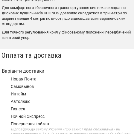
Для комфортного і безпечного транспортування система складання
дискових лущильників KRONOS дозволяє складатися в три метри по
ширині і менше 4 метрів по висоті, що відповідає всім європейським
стандартам.
Для точного регулювання крил у фіксованому положенні передбачений
гвинтовий упор.
Оплата та доставка
Варіанти доставки
Новая Почта
Самовывоз
Интайм
Автолюкс
Гюнсел
Ночной Экспресс
Повернення і обмін
Відповідно до закону України «про захист прав споживачів» ви
можете протягом 14 днів з моменту покупки повернути або обміняти