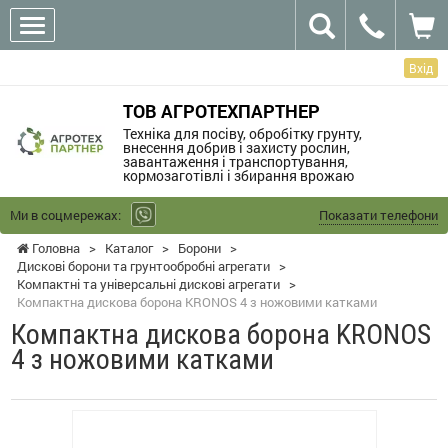
Вхід
ТОВ АГРОТЕХПАРТНЕР
Техніка для посіву, обробітку грунту,
внесення добрив і захисту рослин,
завантаження і транспортування,
кормозаготівлі і збирання врожаю
Ми в соцмережах:
Показати телефони
Головна
>
Каталог
>
Борони
>
Дискові борони та грунтообробні агрегати
>
Компактні та універсальні дискові агрегати
>
Компактна дискова борона KRONOS 4 з ножовими катками
Компактна дискова борона KRONOS
4 з ножовими катками