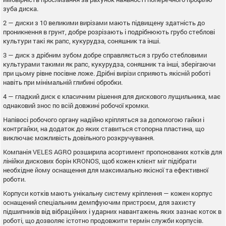
зуба диска.
2 — диски з 10 великими вирізами мають підвищену здатність до
проникнення в грунт, добре розрізають і подрібнюють грубо стеблові
культури такі як рапс, кукурудза, соняшник та інші.
3 — диск з дрібним зубом добре справляється з грубо стебловими
культурами такими як рапс, кукурудза, соняшник та інші, зберігаючи
при цьому рівне посівне ложе. Дрібні вирізи сприяють якісній роботі
навіть при мінімальній глибині обробки.
4 — гладкий диск є класичним рішення для дискового лущильника, має
однаковий знос по всій довжині робочої кромки.
Напівосі робочого органу надійно кріпляться за допомогою гайки і
контргайки, на додаток до яких ставиться стопорна пластина, що
виключає можливість довільного розкручування.
Компанія VELES AGRO розширила асортимент пропонованих котків для
лінійки дискових борін KRONOS, щоб кожен клієнт міг підібрати
необхідне йому оснащення для максимально якісної та ефективної
роботи.
Корпуси котків мають унікальну систему кріплення — кожен корпус
оснащений спеціальним демпфуючим пристроєм, для захисту
підшипників від вібраційних і ударних навантажень яких зазнає коток в
роботі, що дозволяє істотно продовжити термін служби корпусів.