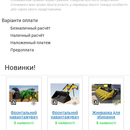
Споживач має право брати участь у перевірці якості товару особисто
або через свого представника.
Варіанти оплати
Безналичный расчёт
Наличный расчёт
Наложенный платеж
Предоплата
Новинки!
Фронтальний
Фронтальний
Жниварка для
навантажувач
навантажувач
збирання
«STRONG XL»
«STRONG»
кукурудзи
В наявності
В наявності
В наявності
ЖКИ-870