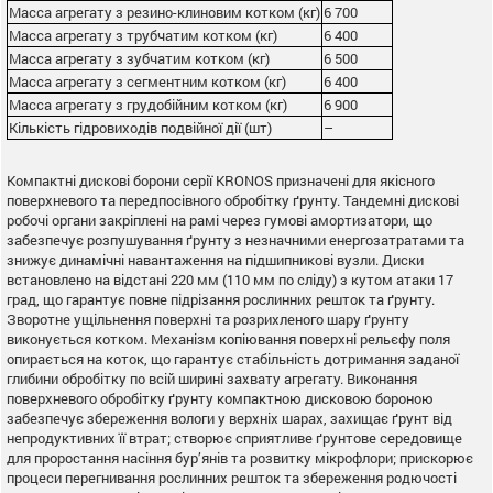
Масса агрегату з резино-клиновим котком (кг)
6 700
Масса агрегату з трубчатим котком (кг)
6 400
Масса агрегату з зубчатим котком (кг)
6 500
Масса агрегату з сегментним котком (кг)
6 400
Масса агрегату з грудобійним котком (кг)
6 900
Кількість гідровиходів подвійної дії (шт)
–
Компактні дискові борони серії KRONOS призначені для якісного
поверхневого та передпосівного обробітку ґрунту. Тандемні дискові
робочі органи закріплені на рамі через гумові амортизатори, що
забезпечує розпушування ґрунту з незначними енергозатратами та
знижує динамічні навантаження на підшипникові вузли. Диски
встановлено на відстані 220 мм (110 мм по сліду) з кутом атаки 17
град, що гарантує повне підрізання рослинних решток та ґрунту.
Зворотне ущільнення поверхні та розрихленого шару ґрунту
виконується котком. Механізм копіювання поверхні рельєфу поля
опирається на коток, що гарантує стабільність дотримання заданої
глибини обробітку по всій ширині захвату агрегату. Виконання
поверхневого обробітку ґрунту компактною дисковою бороною
забезпечує збереження вологи у верхніх шарах, захищає ґрунт від
непродуктивних її втрат; створює сприятливе ґрунтове середовище
для проростання насіння бур’янів та розвитку мікрофлори; прискорює
процеси перегнивання рослинних решток та збереження родючості