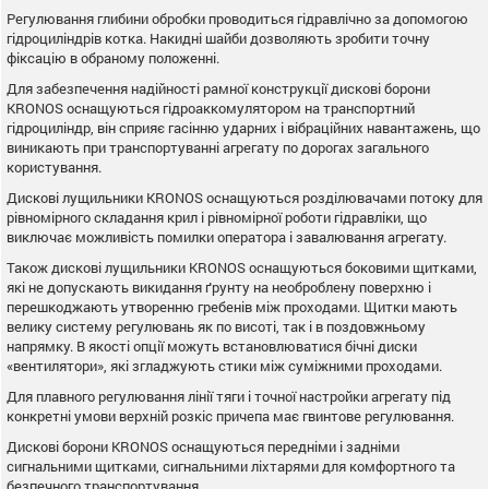
Регулювання глибини обробки проводиться гідравлічно за допомогою
гідроциліндрів котка. Накидні шайби дозволяють зробити точну
фіксацію в обраному положенні.
Для забезпечення надійності рамної конструкції дискові борони
KRONOS оснащуються гідроаккомулятором на транспортний
гідроциліндр, він сприяє гасінню ударних і вібраційних навантажень, що
виникають при транспортуванні агрегату по дорогах загального
користування.
Дискові лущильники KRONOS оснащуються розділювачами потоку для
рівномірного складання крил і рівномірної роботи гідравліки, що
виключає можливість помилки оператора і завалювання агрегату.
Також дискові лущильники KRONOS оснащуються боковими щитками,
які не допускають викидання ґрунту на необроблену поверхню і
перешкоджають утворенню гребенів між проходами. Щитки мають
велику систему регулювань як по висоті, так і в поздовжньому
напрямку. В якості опції можуть встановлюватися бічні диски
«вентилятори», які згладжують стики між суміжними проходами.
Для плавного регулювання лінії тяги і точної настройки агрегату під
конкретні умови верхній розкіс причепа має гвинтове регулювання.
Дискові борони KRONOS оснащуються передніми і задніми
сигнальними щитками, сигнальними ліхтарями для комфортного та
безпечного транспортування.