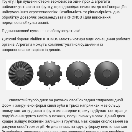
ґрунту. При лущенні стерні зернових за один прохід агрегата
забезпечується стан ґрунту, що відповідає вимогам до цієї операції в
найсучасніших агротехнологіях. Стабільність та рівномірність дна
обробітку дозволяє рекомендувати KRONOS і для виконання
передпосівної культивації.
Підшипниковий вузол — не обслуговується!
Дискові борони лінійки KRONOS мають чотири види оснащення робочих
органів. Агрегати можуть комплектуватися будь-яким із
запропонованих варіантів дисків.
1 — хвилястий турбо диск за рахунок своєї складної спиралевидной
формі і закрученої формі хвилі зуба в трьох напрямках має більшу
пляму контакту диска з ґрунтом, завдяки цьому відбувається краще
подрібнення грунту навіть у важких, посушливих умовах. Даний диск
краще змішує пожнивні залишки з грунтом, має краще сколювання за
рахунок своєї геометрії. Не дивлячись на круглу форму виключається
ймовірність прослизання за рахунок наявності поперечного профілю