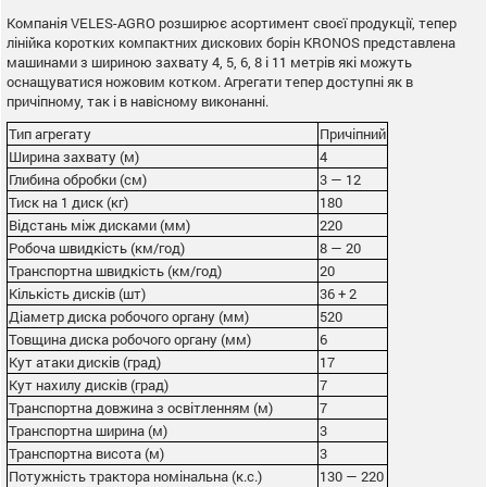
Компанія VELES-AGRO розширює асортимент своєї продукції, тепер
лінійка коротких компактних дискових борін KRONOS представлена ​​
машинами з шириною захвату 4, 5, 6, 8 і 11 метрів які можуть
оснащуватися ножовим котком. Агрегати тепер доступні як в
причіпному, так і в навісному виконанні.
Тип агрегату
Причіпний
Ширина захвату (м)
4
Глибина обробки (см)
3 — 12
Тиск на 1 диск (кг)
180
Відстань між дисками (мм)
220
Робоча швидкість (км/год)
8 — 20
Транспортна швидкість (км/год)
20
Кількість дисків (шт)
36 + 2
Діаметр диска робочого органу (мм)
520
Товщина диска робочого органу (мм)
6
Кут атаки дисків (град)
17
Кут нахилу дисків (град)
7
Транспортна довжина з освітленням (м)
7
Транспортна ширина (м)
3
Транспортна висота (м)
3
Потужність трактора номінальна (к.с.)
130 — 220