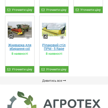
Уточнити ціну
Уточнити ціну
Уточнити ціну
Жниварка для
Ріпаковий стіл
збирання сої
ПРМ - 5 Rape
та гороху
Fiore
В наявності
В наявності
«ETTARO»
Уточнити ціну
Уточнити ціну
Дивитись все