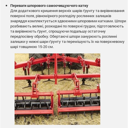
Переваги шпорового самоочищуючого катку
Для додаткового кришення верхніх шарів ґрунту та вирівнювання
поверхні поля, рівномірного розподілу рослинних залишків
знаряддя комплектується здвоєними шпоровими катками. Шпори
розбивають великі, розкидані по поверхні грудки, підготовлюють
та вирівнюють ґрунт, спрощуючи подальшу остаточну
передпосівну обробку. Обертаючі шпори занурюють рослинні
залишки у нижні шари ґрунту та перемішують їх на поверхневому
шарі товщиною 15-20 см.