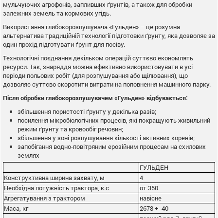
мульчуючих агрофонів, запливших ґрунтів, а також для обробки
залежних земель та кормових угідь.
Використання глибокорозпушувача «Гульден» – це розумна
альтернатива традиційній технології підготовки ґрунту, яка дозволяє за
один прохід підготувати ґрунт для посіву.
Технологічні поєднання декільком операцій суттєво економлять
ресурси. Так, знаряддя можна ефективно використовувати в усі
періоди польових робіт (для розпушування або щілювання), що
дозволяє суттєво скоротити витрати на поповнення машинного парку.
Після обробки глибокорозпушувачем «Гульден» відбувається:
збільшення пористості ґрунту у декілька разів;
посилення мікробіологічних процесів, які покращують живильний
режим ґрунту та кровообіг речовин;
збільшення у зоні розпушування кількості активних коренів;
запобігання водно-повітряним ерозійним процесам на схилових
землях
ГУЛЬДЕН
Конструктивна ширина захвату, м
4
Необхідна потужність трактора, к.с
от 350
Агрегатування з трактором
навісне
Маса, кг
2678 +- 40