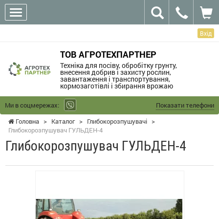
Вхід
ТОВ АГРОТЕХПАРТНЕР
Техніка для посіву, обробітку грунту,
внесення добрив і захисту рослин,
завантаження і транспортування,
кормозаготівлі і збирання врожаю
Ми в соцмережах:
Показати телефони
Головна
>
Каталог
>
Глибокорозпушувачі
>
Глибокорозпушувач ГУЛЬДЕН-4
Глибокорозпушувач ГУЛЬДЕН-4