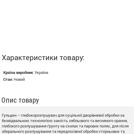
Характеристики товару:
Країна виробник
:
Україна
Стан
:
Новий
Опис товару
Гульден – глибокорозпушувач для суцільної дворівневої обробки за
безвідвальною технологією замість зябльового та весняного орання,
глибокого розпушування ґрунту на схилах та парових полях, для після
збирального розпушування та передпосівної обробки стерньових та