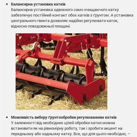
Балансирна установка катків
Балансирна установка здвоєного само очищаючого катку
забезпечує постійний контакт обох катків з ґрунтом. А установка
центрального гвинта дозволяє надійно регулювати каток,
відносно повздовжньої площині.
Можливість вибору ґрунтообробки регулюванням катків
У залежності від необхідних цілей обробки катки можна
встановити як на рівномірну роботу, так і зробити акцент на
передньому або задньому катку. Все, що для цього необхідно, –