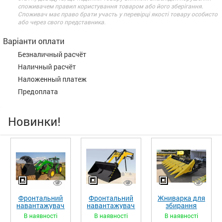
споживачем правил користування товаром або його зберігання.
Споживач має право брати участь у перевірці якості товару особисто
або через свого представника.
Варіанти оплати
Безналичный расчёт
Наличный расчёт
Наложенный платеж
Предоплата
Новинки!
Фронтальний
Фронтальний
Жниварка для
навантажувач
навантажувач
збирання
«STRONG XL»
«STRONG»
кукурудзи
В наявності
В наявності
В наявності
ЖКИ-870