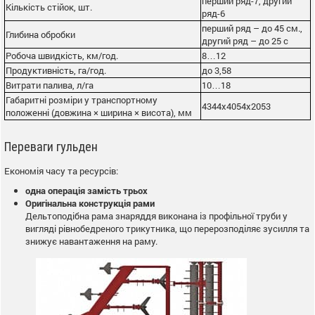
перший ряд-7, другий
Кількість стійок, шт.
ряд-6
перший ряд – до 45 см.,
Глибина обробки
другий ряд – до 25 с
Робоча швидкість, км/год.
8…12
Продуктивність, га/год.
до 3,58
Витрати палива, л/га
10…18
Габаритні розміри у транспортному
4344х4054х2053
положенні (довжина × ширина × висота), мм
Переваги гульден
Економія часу та ресурсів:
одна операція замість трьох
Оригінальна конструкція рами
Дельтоподібна рама знаряддя виконана із профільної труби у
вигляді рівнобедреного трикутника, що перерозподіляє зусилля та
знижує навантаження на раму.