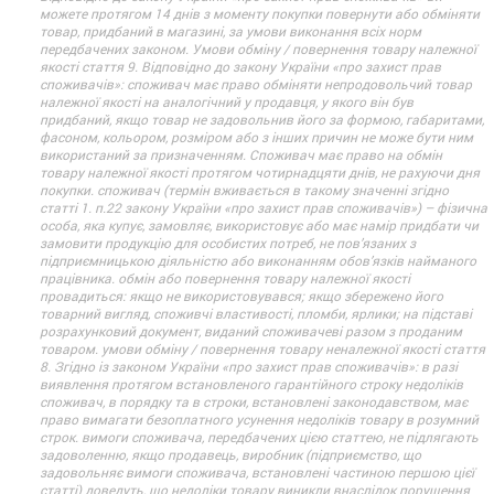
можете протягом 14 днів з моменту покупки повернути або обміняти
товар, придбаний в магазині, за умови виконання всіх норм
передбачених законом. Умови обміну / повернення товару належної
якості стаття 9. Відповідно до закону України «про захист прав
споживачів»: споживач має право обміняти непродовольчий товар
належної якості на аналогічний у продавця, у якого він був
придбаний, якщо товар не задовольнив його за формою, габаритами,
фасоном, кольором, розміром або з інших причин не може бути ним
використаний за призначенням. Споживач має право на обмін
товару належної якості протягом чотирнадцяти днів, не рахуючи дня
покупки. споживач (термін вживається в такому значенні згідно
статті 1. п.22 закону України «про захист прав споживачів») – фізична
особа, яка купує, замовляє, використовує або має намір придбати чи
замовити продукцію для особистих потреб, не пов’язаних з
підприємницькою діяльністю або виконанням обов’язків найманого
працівника. обмін або повернення товару належної якості
провадиться: якщо не використовувався; якщо збережено його
товарний вигляд, споживчі властивості, пломби, ярлики; на підставі
розрахунковий документ, виданий споживачеві разом з проданим
товаром. умови обміну / повернення товару неналежної якості стаття
8. Згідно із законом України «про захист прав споживачів»: в разі
виявлення протягом встановленого гарантійного строку недоліків
споживач, в порядку та в строки, встановлені законодавством, має
право вимагати безоплатного усунення недоліків товару в розумний
строк. вимоги споживача, передбачених цією статтею, не підлягають
задоволенню, якщо продавець, виробник (підприємство, що
задовольняє вимоги споживача, встановлені частиною першою цієї
статті) доведуть, що недоліки товару виникли внаслідок порушення