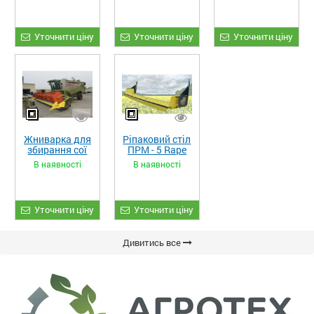
Уточнити ціну
Уточнити ціну
Уточнити ціну
Жниварка для
Ріпаковий стіл
збирання сої
ПРМ - 5 Rape
та гороху
Fiore
В наявності
В наявності
«ETTARO»
Уточнити ціну
Уточнити ціну
Дивитись все