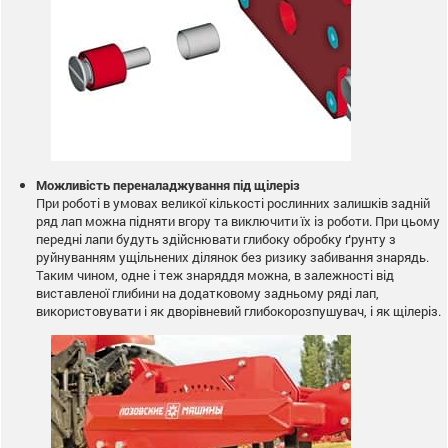
Можливість переналаджування під щілеріз
При роботі в умовах великої кількості рослинних залишків задній
ряд лап можна підняти вгору та виключити їх із роботи. При цьому
передні лапи будуть здійснювати глибоку обробку ґрунту з
руйнуванням ущільнених ділянок без ризику забивання знарядь.
Таким чином, одне і теж знаряддя можна, в залежності від
виставленої глибини на додатковому задньому ряді лап,
використовувати і як дворівневий глибокорозпушувач, і як щілеріз.