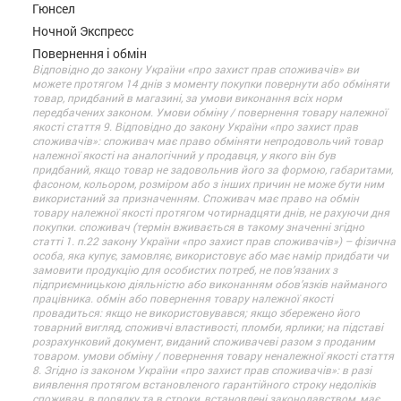
Гюнсел
Ночной Экспресс
Повернення і обмін
Відповідно до закону України «про захист прав споживачів» ви
можете протягом 14 днів з моменту покупки повернути або обміняти
товар, придбаний в магазині, за умови виконання всіх норм
передбачених законом. Умови обміну / повернення товару належної
якості стаття 9. Відповідно до закону України «про захист прав
споживачів»: споживач має право обміняти непродовольчий товар
належної якості на аналогічний у продавця, у якого він був
придбаний, якщо товар не задовольнив його за формою, габаритами,
фасоном, кольором, розміром або з інших причин не може бути ним
використаний за призначенням. Споживач має право на обмін
товару належної якості протягом чотирнадцяти днів, не рахуючи дня
покупки. споживач (термін вживається в такому значенні згідно
статті 1. п.22 закону України «про захист прав споживачів») – фізична
особа, яка купує, замовляє, використовує або має намір придбати чи
замовити продукцію для особистих потреб, не пов’язаних з
підприємницькою діяльністю або виконанням обов’язків найманого
працівника. обмін або повернення товару належної якості
провадиться: якщо не використовувався; якщо збережено його
товарний вигляд, споживчі властивості, пломби, ярлики; на підставі
розрахунковий документ, виданий споживачеві разом з проданим
товаром. умови обміну / повернення товару неналежної якості стаття
8. Згідно із законом України «про захист прав споживачів»: в разі
виявлення протягом встановленого гарантійного строку недоліків
споживач, в порядку та в строки, встановлені законодавством, має