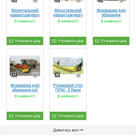
Фронтальний
Фронтальний
Жниварка для
навантажувач
навантажувач
збирання
«STRONG XL»
«STRONG»
кукурудзи
В наявності
В наявності
В наявності
ЖКИ-870
Уточнити ціну
Уточнити ціну
Уточнити ціну
Жниварка для
Ріпаковий стіл
збирання сої
ПРМ - 5 Rape
та гороху
Fiore
В наявності
В наявності
«ETTARO»
Уточнити ціну
Уточнити ціну
Дивитись все