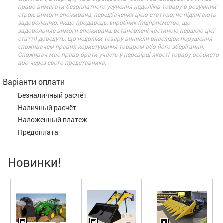
право вимагати безоплатного усунення недоліків товару в розумний
строк. вимоги споживача, передбачених цією статтею, не підлягають
задоволенню, якщо продавець, виробник (підприємство, що
задовольняє вимоги споживача, встановлені частиною першою цієї
статті) доведуть, що недоліки товару виникли внаслідок порушення
споживачем правил користування товаром або його зберігання.
Споживач має право брати участь у перевірці якості товару особисто
або через свого представника.
Варіанти оплати
Безналичный расчёт
Наличный расчёт
Наложенный платеж
Предоплата
Новинки!