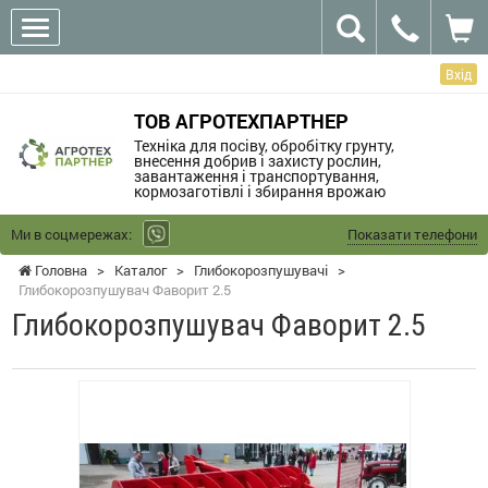
Вхід
ТОВ АГРОТЕХПАРТНЕР
Техніка для посіву, обробітку грунту,
внесення добрив і захисту рослин,
завантаження і транспортування,
кормозаготівлі і збирання врожаю
Ми в соцмережах:
Показати телефони
Головна
>
Каталог
>
Глибокорозпушувачі
>
Глибокорозпушувач Фаворит 2.5
Глибокорозпушувач Фаворит 2.5