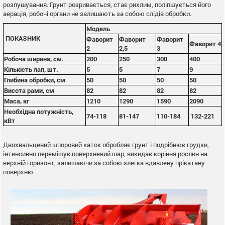
розпушування. Грунт розривається, стає рихлим, поліпшується його
аерація, робочі органи не залишають за собою слідів обробки.
Модель
ПОКАЗНИК
Фаворит
Фаворит
Фаворит
Фаворит 4
2
2,5
3
Робоча ширина, см.
200
250
300
400
Кількість лап, шт.
5
5
7
9
Глибина обробки, см
50
50
50
50
Висота рами, см
82
82
82
82
Маса, кг
1210
1290
1590
2090
Необхідна потужність,
74-118
81-147
110-184
132-221
кВт
Двохвальцевий шпоровий каток обробляє грунт і подрібнює грудки,
інтенсивно перемішує поверхневий шар, викидає коріння рослин на
верхній горизонт, залишаючи за собою злегка вдавлену прікатану
поверхню.