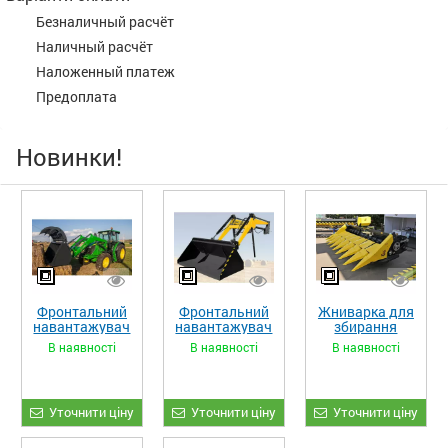
Безналичный расчёт
Наличный расчёт
Наложенный платеж
Предоплата
Новинки!
Фронтальний
Фронтальний
Жниварка для
навантажувач
навантажувач
збирання
«STRONG XL»
«STRONG»
кукурудзи
В наявності
В наявності
В наявності
ЖКИ-870
Уточнити ціну
Уточнити ціну
Уточнити ціну