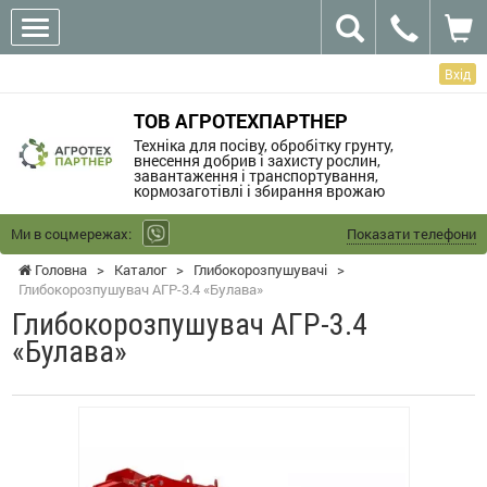
Вхід
ТОВ АГРОТЕХПАРТНЕР
Техніка для посіву, обробітку грунту,
внесення добрив і захисту рослин,
завантаження і транспортування,
кормозаготівлі і збирання врожаю
Ми в соцмережах:
Показати телефони
Головна
>
Каталог
>
Глибокорозпушувачі
>
Глибокорозпушувач АГР-3.4 «Булава»
Глибокорозпушувач АГР-3.4
«Булава»