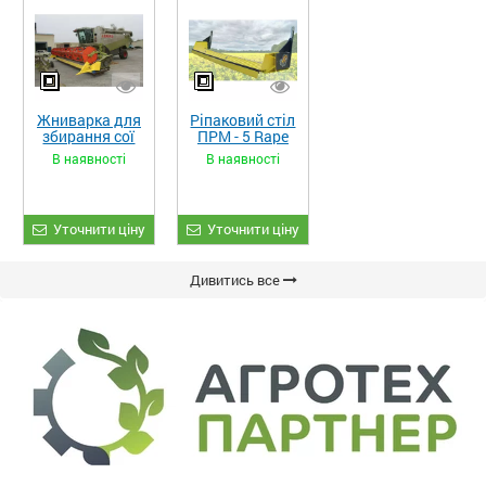
Жниварка для
Ріпаковий стіл
збирання сої
ПРМ - 5 Rape
та гороху
Fiore
В наявності
В наявності
«ETTARO»
Уточнити ціну
Уточнити ціну
Дивитись все