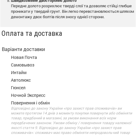
Швидкозмінне двостороннє долото
Переднє долото розрихлює тверді слої та дозволяє стійці глибше
проникати у твердий грунт. Він легко перевстановлюється шляхом
демонтажу двох болтів після зносу однієї сторони.
Оплата та доставка
Варіанти доставки
Новая Почта
Самовывоз
Интайм
Автолюкс
Гюнсел
Ночной Экспресс
Повернення і обмін
Відповідно до закону України «про захист прав споживачів» ви
можете протягом 14 днів з моменту покупки повернути або обміняти
товар, придбаний в магазині, за умови виконання всіх норм
передбачених законом. Умови обміну / повернення товару належної
якості стаття 9. Відповідно до закону України «про захист прав
споживачів»: споживач має право обміняти непродовольчий товар