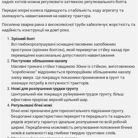
задніх котків можна регулювати затяжкою регулювального болта.
Передні опорні колеса підвищують стабільність ходу агрегату та
зменшують навантаження на навіску трактора.
Посилена зварна рама з високоякісної труби забезпечує жорсткість та
надійність конструкції на довгі роки.
Зрізний болт
Всі глибокорозпушувачі оснащені пасивним запобіжним
пристроєм (зрізним болтом), який перевертає стійку назад при
перевищенні максимально допустимого навантаження
Поступове збільшення нахилу
Масивні тримачі стійки товщиною 30мм із стійкою, виготовленою
“коробочкою” відрізняються пропорційним збільшенням нахилу
знизу вверх. Це покращує показники проникнення в грунт та
зменшує потребу в потужності тракторів.
Ножі для розпушення грудки грунту
Центральний ніж покращує руйнування грудок грунту, більш
ефективно прорізає верхній щільний шар.
Регульовані бічні ножі
Бічні ножі призначені для горизонтального підрізання грунту.
Бездоганні характеристики перекриття переднього та заднього
рядків агрегату гарантує ідеальне розпушення по всій робочій
ширині. Передбачена можливість регулювання положення бічних
ножів в залежності від глибини твердих грунтових слоїв.