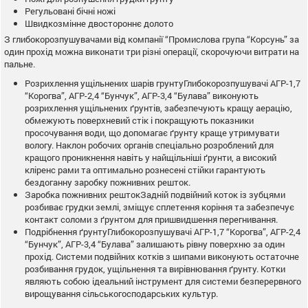
Регульовані бічні ножі
Швидкозмінне двостороннє долото
З глибокорозпушувачами від компанії “Промислова група “Корсунь” за
один прохід можна виконати три різні операції, скорочуючи витрати на
пальне.
Розрихлення ущільнених шарів грунтуГлибокорозпушувачі АГР-1,7
“Корогва”, АГР-2,4 “Бунчук”, АГР-3,4 “Булава” виконують
розрихлення ущільнених ґрунтів, забезпечують кращу аерацію,
обмежують поверхневий стік і покращують показники
просочування води, що допомагає ґрунту краще утримувати
вологу. Наклон робочих органів спеціально розроблений для
кращого проникнення навіть у найщільніші ґрунти, а високий
кліренс рами та оптимально рознесені стійки гарантують
бездоганну заробку пожнивних решток.
Заробка пожнивних рештокЗадній подвійний коток із зубцями
розбиває грудки землі, зміщує сплетення коріння та забезпечує
контакт соломи з ґрунтом для пришвидшення перегнивання.
Подрібнення ґрунтуГлибокорозпушувачі АГР-1,7 “Корогва”, АГР-2,4
“Бунчук”, АГР-3,4 “Булава” залишають рівну поверхню за один
прохід. Системи подвійних котків з шипами виконують остаточне
розбивання грудок, ущільнення та вирівнювання ґрунту. Котки
являють собою ідеальний інструмент для системи безперервного
вирощування сільськогосподарських культур.