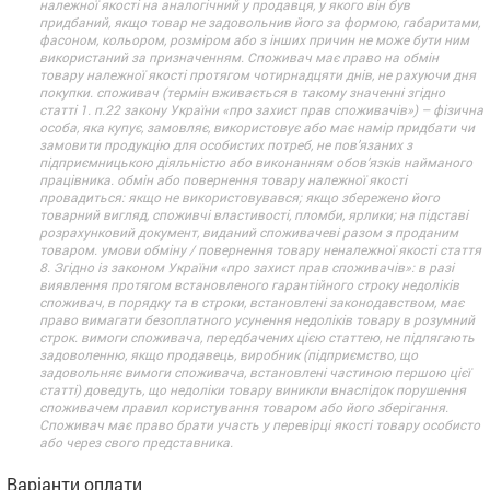
належної якості на аналогічний у продавця, у якого він був
придбаний, якщо товар не задовольнив його за формою, габаритами,
фасоном, кольором, розміром або з інших причин не може бути ним
використаний за призначенням. Споживач має право на обмін
товару належної якості протягом чотирнадцяти днів, не рахуючи дня
покупки. споживач (термін вживається в такому значенні згідно
статті 1. п.22 закону України «про захист прав споживачів») – фізична
особа, яка купує, замовляє, використовує або має намір придбати чи
замовити продукцію для особистих потреб, не пов’язаних з
підприємницькою діяльністю або виконанням обов’язків найманого
працівника. обмін або повернення товару належної якості
провадиться: якщо не використовувався; якщо збережено його
товарний вигляд, споживчі властивості, пломби, ярлики; на підставі
розрахунковий документ, виданий споживачеві разом з проданим
товаром. умови обміну / повернення товару неналежної якості стаття
8. Згідно із законом України «про захист прав споживачів»: в разі
виявлення протягом встановленого гарантійного строку недоліків
споживач, в порядку та в строки, встановлені законодавством, має
право вимагати безоплатного усунення недоліків товару в розумний
строк. вимоги споживача, передбачених цією статтею, не підлягають
задоволенню, якщо продавець, виробник (підприємство, що
задовольняє вимоги споживача, встановлені частиною першою цієї
статті) доведуть, що недоліки товару виникли внаслідок порушення
споживачем правил користування товаром або його зберігання.
Споживач має право брати участь у перевірці якості товару особисто
або через свого представника.
Варіанти оплати