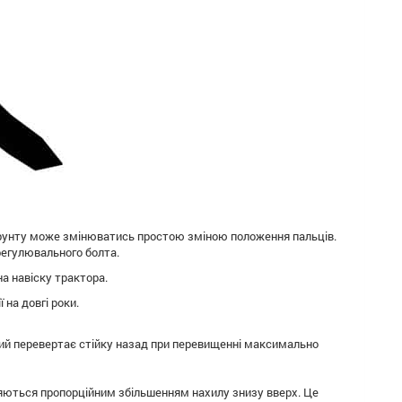
грунту може змінюватись простою зміною положення пальців.
регулювального болта.
а навіску трактора.
 на довгі роки.
кий перевертає стійку назад при перевищенні максимально
няються пропорційним збільшенням нахилу знизу вверх. Це