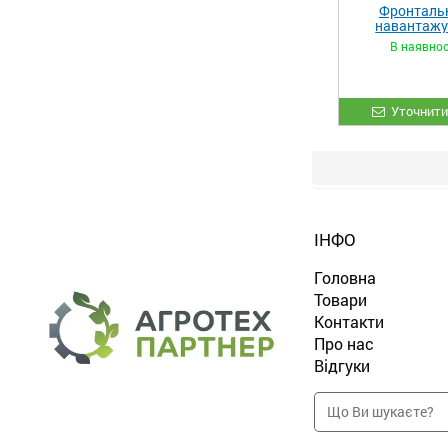
Фронталь
навантаж
«STRONG 
В наявнос
Уточнити
ІНФО
Головна
Товари
Контакти
Про нас
Відгуки