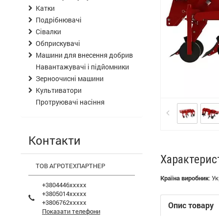
Катки
Подрібнювачі
Сівалки
Обприскувачі
Машини для внесення добрив
Навантажувачі і підйомники
Зерноочисні машини
Культиватори
Протруювачі насіння
Контакти
Характерис
ТОВ АГРОТЕХПАРТНЕР
Країна виробник
:
Ук
+3804446xxxxx
+3805014xxxxx
+3806762xxxxx
Опис товару
Показати телефони