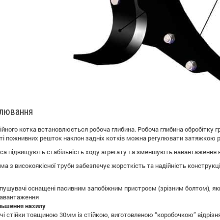
улювання
йного котка встановлюється робоча глибина. Робоча глибина обробітку 
сті пожнивних решток наклон задніх котків можна регулювати затяжкою 
еса підвищують стабільність ходу агрегату та зменшують навантаження н
а з високоякісної труби забезпечує жорсткість та надійність конструкції
зпушувачі оснащені пасивним запобіжним пристроєм (зрізним болтом), я
навантаження
льшення нахилу
чі стійки товщиною 30мм із стійкою, виготовленою “коробочкою” відріз