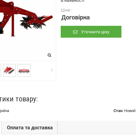
В наявності
Ціна :
Договірна
Уточнити ціну
тики товару:
раїна
Стан
:
Новий
Оплата та доставка