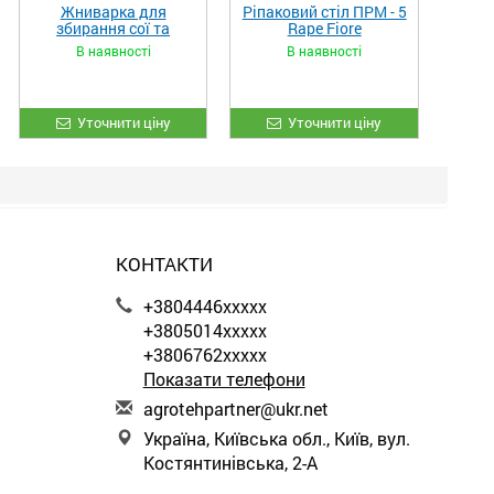
Жниварка для
Ріпаковий стіл ПРМ - 5
збирання сої та
Rape Fiore
гороху «ETTARO»
В наявності
В наявності
Уточнити ціну
Уточнити ціну
КОНТАКТИ
+3804446xxxxx
+3805014xxxxx
+3806762xxxxx
Показати телефони
a
gro
teh
par
tne
r@u
kr.
net
Україна, Київська обл., Київ, вул.
Костянтинівська, 2-А