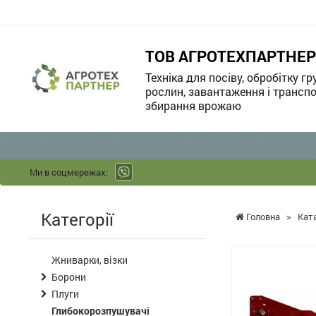
ТОВ АГРОТЕХПАРТНЕР
Техніка для посіву, обробітку гр
рослин, завантаження і транспо
збирання врожаю
Ми в соцмережах:
Категорії
Головна
>
Кат
Жниварки, візки
Борони
Плуги
Глибокорозпушувачі