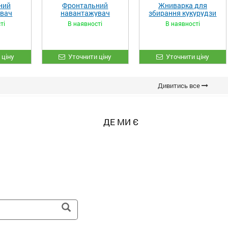
ний
Фронтальний
Жниварка для
увач
навантажувач
збирання кукурудзи
XL»
«STRONG»
ЖКИ-870
ті
В наявності
В наявності
 ціну
Уточнити ціну
Уточнити ціну
Дивитись все
ДЕ МИ Є