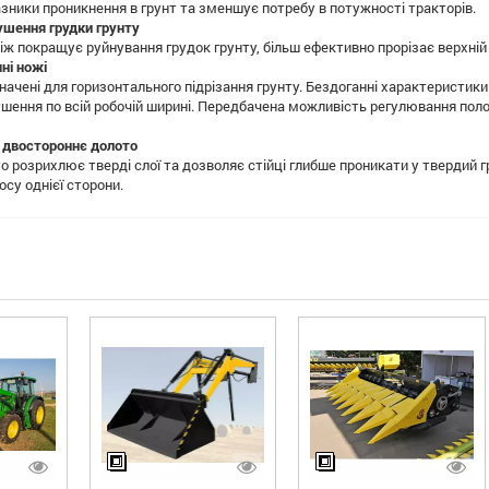
зники проникнення в грунт та зменшує потребу в потужності тракторів.
ушення грудки грунту
іж покращує руйнування грудок грунту, більш ефективно прорізає верхній
чні ножі
значені для горизонтального підрізання грунту. Бездоганні характеристик
шення по всій робочій ширині. Передбачена можливість регулювання поло
 двостороннє долото
о розрихлює тверді слої та дозволяє стійці глибше проникати у твердий
осу однієї сторони.