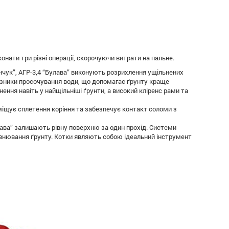
нати три різні операції, скорочуючи витрати на пальне.
унчук”, АГР-3,4 “Булава” виконують розрихлення ущільнених
зники просочування води, що допомагає ґрунту краще
ення навіть у найщільніші ґрунти, а високий кліренс рами та
міщує сплетення коріння та забезпечує контакт соломи з
улава” залишають рівну поверхню за один прохід. Системи
івнювання ґрунту. Котки являють собою ідеальний інструмент