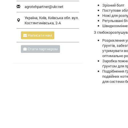
Зрізний болт
agrotehpartner@ukr.net
Поступове збі
Ножі для розп
Україна,
Київ
,
Київська обл.
вул.
Регульовані бі
Костянтинівська, 2-А
Швидкозмінне
З глибокорозпушува
Написати нам
Розрихлення ущ
ґрунтів, забе
Стати партнером
утримувати вол
оптимально ро
Заробка пожни
ґрунтом для п
Подрібнення ґр
подвійних кот
для системи б