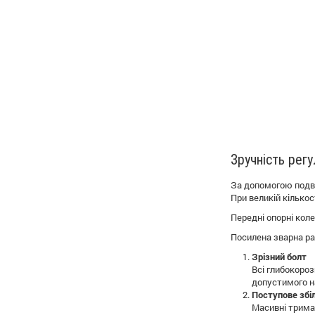
Зручність рег
За допомогою подві
При великій кілько
Передні опорні кол
Посилена зварна рам
Зрізний болт
Всі глибокоро
допустимого 
Поступове збі
Масивні трима