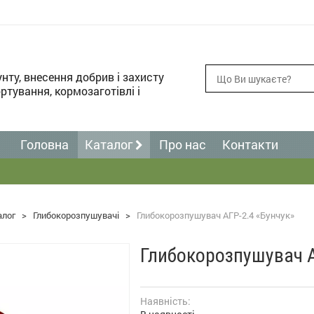
унту, внесення добрив і захисту
ртування, кормозаготівлі і
Головна
Каталог
Про нас
Контакти
алог
>
Глибокорозпушувачі
>
Глибокорозпушувач АГР-2.4 «Бунчук»
Глибокорозпушувач А
Наявність: