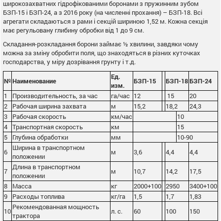
широкозахватних гідрофікованими боронами з пружинним зубом
БЗП-15 і БЗП-24, а з 2016 року (на численні прохання) – БЗП-18. Всі
агрегати складаються з рами і секцій шириною 1,52 м. Кожна секція
має регульовану глибину обробки від 1 до 9 см.
Складання-розкладання борони займає ½ хвилини, завдяки чому
можна за зміну обробити поля, що знаходяться в різних куточках
господарства, у міру дозрівання грунту і т.д.
Ед.
№
Наименование
БЗП-15
БЗП-18
БЗП-24
изм.
1
Производительность, за час
га/час
12
15
20
2
Рабочая ширина захвата
м
15,2
18,2
24,3
3
Рабочая скорость
км/час
10
4
Транспортная скорость
км
15
5
Глубина обработки
мм
10-90
Ширина в транспортном
6
м
3,6
4,4
4,4
положении
Длина в транспортном
7
м
10,7
14,2
17,5
положении
8
Масса
кг
2000+100
2950
3400+100
9
Расходы топлива
кг/га
1,5
1,7
1,83
Рекомендованная мощность
10
л. с.
60
100
150
трактора