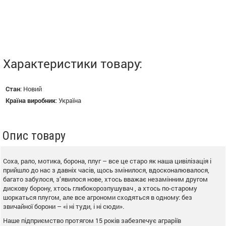
Характеристики товару:
Стан
:
Новий
Країна виробник
:
Україна
Опис товару
Соха, рало, мотика, борона, плуг – все це старо як наша цивілізація і
прийшло до нас з давніх часів, щось змінилося, вдосконалювалося,
багато забулося, з’явилося нове, хтось вважає незамінним другом
дискову борону, хтось глибокорозпушувач , а хтось по-старому
шоркаться плугом, але все агрономи сходяться в одному: без
звичайної борони – «і ні туди, і ні сюди».
Наше підприємство протягом 15 років забезпечує аграріїв