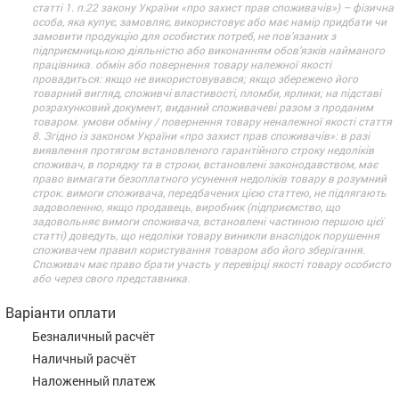
статті 1. п.22 закону України «про захист прав споживачів») – фізична
особа, яка купує, замовляє, використовує або має намір придбати чи
замовити продукцію для особистих потреб, не пов’язаних з
підприємницькою діяльністю або виконанням обов’язків найманого
працівника. обмін або повернення товару належної якості
провадиться: якщо не використовувався; якщо збережено його
товарний вигляд, споживчі властивості, пломби, ярлики; на підставі
розрахунковий документ, виданий споживачеві разом з проданим
товаром. умови обміну / повернення товару неналежної якості стаття
8. Згідно із законом України «про захист прав споживачів»: в разі
виявлення протягом встановленого гарантійного строку недоліків
споживач, в порядку та в строки, встановлені законодавством, має
право вимагати безоплатного усунення недоліків товару в розумний
строк. вимоги споживача, передбачених цією статтею, не підлягають
задоволенню, якщо продавець, виробник (підприємство, що
задовольняє вимоги споживача, встановлені частиною першою цієї
статті) доведуть, що недоліки товару виникли внаслідок порушення
споживачем правил користування товаром або його зберігання.
Споживач має право брати участь у перевірці якості товару особисто
або через свого представника.
Варіанти оплати
Безналичный расчёт
Наличный расчёт
Наложенный платеж