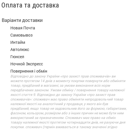
Оплата та доставка
Варіанти доставки
Новая Почта
Самовывоз
Интайм
Автолюкс
Гюнсел
Ночной Экспресс
Повернення і обмін
Відповідно до закону України «про захист прав споживачів» ви
можете протягом 14 днів з моменту покупки повернути або обміняти
товар, придбаний в магазині, за умови виконання всіх норм
передбачених законом. Умови обміну / повернення товару належної
якості стаття 9. Відповідно до закону України «про захист прав
споживачів»: споживач має право обміняти непродовольчий товар
належної якості на аналогічний у продавця, у якого він був
придбаний, якщо товар не задовольнив його за формою, габаритами,
фасоном, кольором, розміром або з інших причин не може бути ним
використаний за призначенням. Споживач має право на обмін
товару належної якості протягом чотирнадцяти днів, не рахуючи дня
покупки. споживач (термін вживається в такому значенні згідно