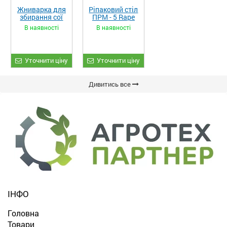
Жниварка для
Ріпаковий стіл
збирання сої
ПРМ - 5 Rape
та гороху
Fiore
В наявності
В наявності
«ETTARO»
Уточнити ціну
Уточнити ціну
Дивитись все
ІНФО
Головна
Товари