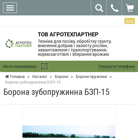
Вхід
ТОВ АГРОТЕХПАРТНЕР
Техніка для посіву, обробітку грунту,
внесення добрив і захисту рослин,
завантаження і транспортування,
кормозаготівлі і збирання врожаю
Ми в соцмережах:
Показати телефони
Головна
>
Каталог
>
Борони
>
Борони пружинні
>
Борона зубопружинна БЗП-15
Борона зубопружинна БЗП-15