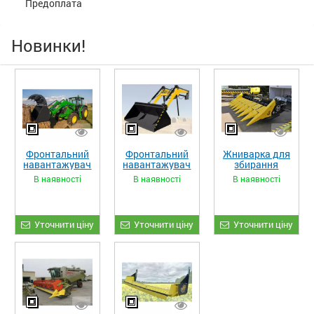
Предоплата
Новинки!
Фронтальний
Фронтальний
Жниварка для
навантажувач
навантажувач
збирання
«STRONG XL»
«STRONG»
кукурудзи
В наявності
В наявності
В наявності
ЖКИ-870
Уточнити ціну
Уточнити ціну
Уточнити ціну