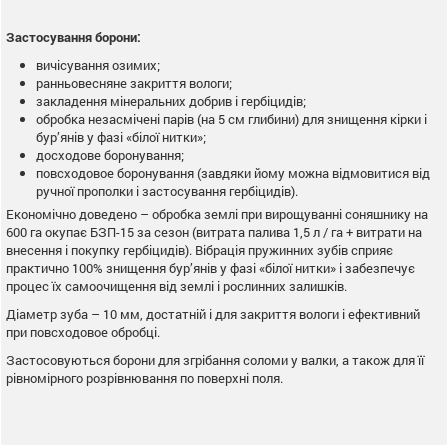
Застосування борони:
вичісування озимих;
ранньовесняне закриття вологи;
закладення мінеральних добрив і гербіцидів;
обробка незасмічені парів (на 5 см глибини) для знищення кірки і
бур’янів у фазі «білої нитки»;
досходове боронування;
повсходовое боронування (завдяки йому можна відмовитися від
ручної прополки і застосування гербіцидів).
Економічно доведено – обробка землі при вирощуванні соняшнику на
600 га окупає БЗП-15 за сезон (витрата палива 1,5 л / га + витрати на
внесення і покупку гербіцидів). Вібрація пружинних зубів сприяє
практично 100% знищення бур’янів у фазі «білої нитки» і забезпечує
процес їх самоочищення від землі і рослинних залишків.
Діаметр зуба – 10 мм, достатній і для закриття вологи і ефективний
при повсходовое обробці.
Застосовуються борони для згрібання соломи у валки, а також для її
рівномірного розрівнювання по поверхні поля.