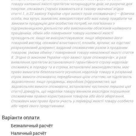
товару належної якості протягом чотирнадцяти днів, не рахуючи дня
покупки. споживач (термін вживається в такому значенні згідно
статті 1. п.22 закону України «про захист прав споживачів») – фізична
особа, яка купує, замовляє, використовує або має намір придбати чи
замовити продукцію для особистих потреб, не пов’язаних з
підприємницькою діяльністю або виконанням обов’язків найманого
працівника. обмін або повернення товару належної якості
провадиться: якщо не використовувався; якщо збережено його
товарний вигляд, споживчі властивості, пломби, ярлики; на підставі
розрахунковий документ, виданий споживачеві разом з проданим
товаром. умови обміну / повернення товару неналежної якості стаття
8. Згідно із законом України «про захист прав споживачів»: в разі
виявлення протягом встановленого гарантійного строку недоліків
споживач, в порядку та в строки, встановлені законодавством, має
право вимагати безоплатного усунення недоліків товару в розумний
строк. вимоги споживача, передбачених цією статтею, не підлягають
задоволенню, якщо продавець, виробник (підприємство, що
задовольняє вимоги споживача, встановлені частиною першою цієї
статті) доведуть, що недоліки товару виникли внаслідок порушення
споживачем правил користування товаром або його зберігання.
Споживач має право брати участь у перевірці якості товару особисто
або через свого представника.
Варіанти оплати
Безналичный расчёт
Наличный расчёт