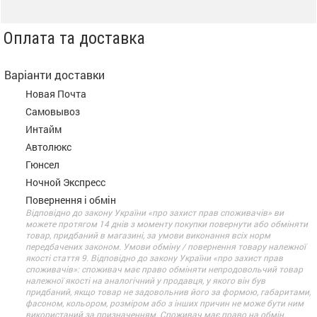
Оплата та доставка
Варіанти доставки
Новая Почта
Самовывоз
Интайм
Автолюкс
Гюнсел
Ночной Экспресс
Повернення і обмін
Відповідно до закону України «про захист прав споживачів» ви
можете протягом 14 днів з моменту покупки повернути або обміняти
товар, придбаний в магазині, за умови виконання всіх норм
передбачених законом. Умови обміну / повернення товару належної
якості стаття 9. Відповідно до закону України «про захист прав
споживачів»: споживач має право обміняти непродовольчий товар
належної якості на аналогічний у продавця, у якого він був
придбаний, якщо товар не задовольнив його за формою, габаритами,
фасоном, кольором, розміром або з інших причин не може бути ним
використаний за призначенням. Споживач має право на обмін