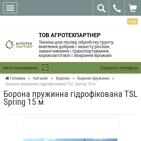
Вхід
ТОВ АГРОТЕХПАРТНЕР
Техніка для посіву, обробітку грунту,
внесення добрив і захисту рослин,
завантаження і транспортування,
кормозаготівлі і збирання врожаю
Ми в соцмережах:
Показати телефони
Головна
>
Каталог
>
Борони
>
Борони пружинні
>
Борона пружинна гідрофікована TSL Spring 15 м
Борона пружинна гідрофікована TSL
Spring 15 м