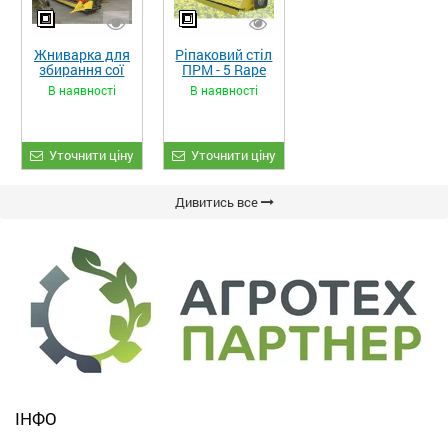
Жниварка для
Ріпаковий стіл
збирання сої
ПРМ - 5 Rape
та гороху
Fiore
В наявності
В наявності
«ETTARO»
Уточнити ціну
Уточнити ціну
Дивитись все
ІНФО