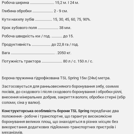
Робоча ширина ........................... 15,2 м. І 24 м.
Глибина обробки ....................... 2 - 9 см.
Кути нахилу зубів ................... 15, 30, 45, 60, 75, 90%.
Крок зубового поля ....................... 38 мм.
Робоча швидкість км / год. ............ до 15.
Продуктивність ..................... до 22,8 га / год.
Вага ................................................. . 2050 кг.
Потужність трактора ....................... 80 л / с. 150 л / с.
Борона пружинна гідрофікована TSL Spring 15м (24м) метра.
Застосовується для ранньовесняного боронування зябу, озимих
посівів, до сходового і після сходового боронування і обробки ріллі,
внесення мінеральних добрив, закриття вологи, обробки стерні (збір
соломи, сіна у валки).
Конструкторська особливість борони TSL Spring
передбачає два
положення - робоче і транспортне, що гарантує високоякісне
боронування великих площ, що знаходяться в різних місцях без
використання додаткових підйомних-транспортних пристроїв і
механізмів.