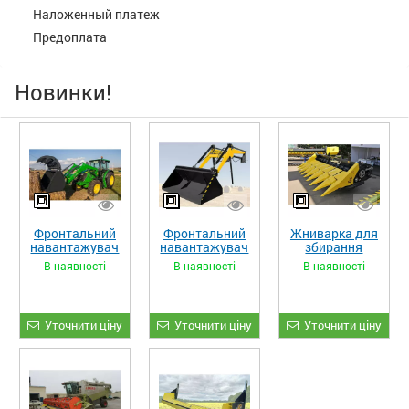
Наложенный платеж
Предоплата
Новинки!
Фронтальний
Фронтальний
Жниварка для
навантажувач
навантажувач
збирання
«STRONG XL»
«STRONG»
кукурудзи
В наявності
В наявності
В наявності
ЖКИ-870
Уточнити ціну
Уточнити ціну
Уточнити ціну