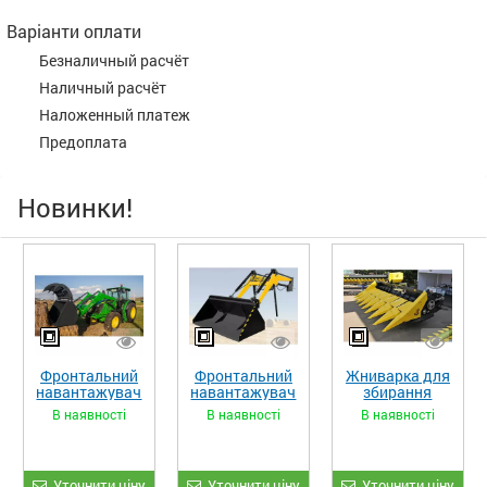
Варіанти оплати
Безналичный расчёт
Наличный расчёт
Наложенный платеж
Предоплата
Новинки!
Фронтальний
Фронтальний
Жниварка для
навантажувач
навантажувач
збирання
«STRONG XL»
«STRONG»
кукурудзи
В наявності
В наявності
В наявності
ЖКИ-870
Уточнити ціну
Уточнити ціну
Уточнити ціну