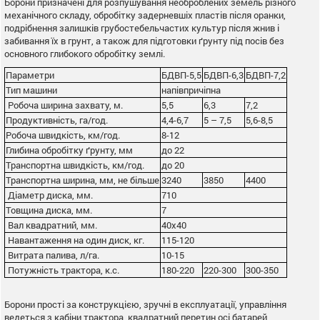
Борони призначені для розпушування необроблених земель різного
механічного складу, обробітку задерневшіх пластів після оранки,
подрібнення залишків грубостебельчастих культур після жнив і
забивання їх в грунт, а також для підготовки ґрунту під посів без
основного глибокого обробітку землі.
Параметри
БДВП-5,5
БДВП-6,3
БДВП-7,2
Тип машини
напівпричіпна
Робоча ширина захвату, м.
5,5
6,3
7,2
Продуктивність, га/год.
4,4-6,7
5 – 7,5
5,6-8,5
Робоча швидкість, км/год.
8-12
Глибина обробітку ґрунту, мм
до 22
Транспортна швидкість, км/год.
до 20
Транспортна ширина, мм, не більше
3240
3850
4400
Діаметр диска, мм.
710
Товщина диска, мм.
7
Вал квадратний, мм.
40х40
Навантаження на один диск, кг.
115-120
Витрата палива, л/га.
10-15
Потужність трактора, к.с.
180-220
220-300
300-350
Борони прості за конструкцією, зручні в експлуатації, управління
ведеться з кабіни трактора, квадратний перетин осі батарей