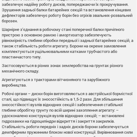
забезпечує надійну роботу дисків, попереджаючи їх прокручування.
Зрушення задньої балки батарейних секцій та встановлення кінцевих
дефлекторів забезпечує роботу борін без огріхів звальних-розвальний
борозен.
Шарнірне з’єднання в робочому стані поперечної балки причіпного
пристрою з основною рамою і амортизатор забезпечують
рівномірність глибини обробки передньої і задньої батарейних секцій, а
також стабільність роботи агрегату. Борони на окреме замовлення
комплектуються ущільнювальними катками трубчастого або
пластинчастого типу.
Застосовуються в різних зонах землеробства на грунтах різного
механічного складу.
Агрегатуються з тракторами вітчизняного та зарубіжного
виробництва.
Робочі органи – диски борін виготовляються з австрійської бормісткої
сталі, що підвищує їх зносостійкість в 1,5-2 рази. Для збільшення
зносостійкості вузлів відкидних секцій і забезпечення стабільної
глибини обробітку грунту по всій ширині захоплення агрегату: –
удосконалено конструкція вузлів відкидних секцій; – встановлені
гидрозамки на гідроциліндри відкриття і закриття закрилків.
Стабільність роботи передніх і задніх дисків борони забезпечується
демпферним пружинним блоком нової конструкції. Вирівнювання сили