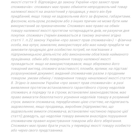
якості стаття 9. Відповідно до закону України «про захист прав
споживачів»: споживач має право обміняти непродовольчий товар
належної якості на аналогічний у продавця, у якого він був
придбаний, якщо товар не задовольнив його за формою, габаритами,
фасоном, кольором, розміром або з інших причин не може бути ним
використаний за призначенням. Споживач має право на обмін
товару належної якості протягом чотирнадцяти днів, не рахуючи дня
покупки. споживач (термін вживається в такому значенні згідно
статті 1. п.22 закону України «про захист прав споживачів») – фізична
особа, яка купує, замовляє, використовує або має намір придбати чи
замовити продукцію для особистих потреб, не пов’язаних з
підприємницькою діяльністю або виконанням обов’язків найманого
працівника. обмін або повернення товару належної якості
провадиться: якщо не використовувався; якщо збережено його
товарний вигляд, споживчі властивості, пломби, ярлики; на підставі
розрахунковий документ, виданий споживачеві разом з проданим
товаром. умови обміну / повернення товару неналежної якості стаття
8. Згідно із законом України «про захист прав споживачів»: в разі
виявлення протягом встановленого гарантійного строку недоліків
споживач, в порядку та в строки, встановлені законодавством, має
право вимагати безоплатного усунення недоліків товару в розумний
строк. вимоги споживача, передбачених цією статтею, не підлягають
задоволенню, якщо продавець, виробник (підприємство, що
задовольняє вимоги споживача, встановлені частиною першою цієї
статті) доведуть, що недоліки товару виникли внаслідок порушення
споживачем правил користування товаром або його зберігання.
Споживач має право брати участь у перевірці якості товару особисто
або через свого представника.