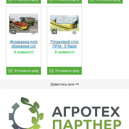
Жниварка для
Ріпаковий стіл
збирання сої
ПРМ - 5 Rape
та гороху
Fiore
В наявності
В наявності
«ETTARO»
Уточнити ціну
Уточнити ціну
Дивитись все