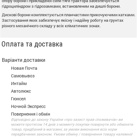
опору борони і прикладеної сили тяги трактора забезпечується
гідроциліндром з гідрозамками, встановленим на дишлі борони.
Дискові борони комплектуються планчастими прикочуючими катками.
Застосування яких забезпечує якісну і надійну роботу на грунтах
різного механічного складу у всіх кліматичних зонах.
Оплата та доставка
Варіанти доставки
Новая Почта
Самовывоз
Интайм
Автолюкс
Гюнсел
Ночной Экспресс
Повернення і обмін
Відповідно до закону України «про захист прав споживачів» ви
можете протягом 14 днів з моменту покупки повернути або обміняти
товар, придбаний в магазині, за умови виконання всіх норм
передбачених законом. Умови обміну / повернення товару належної