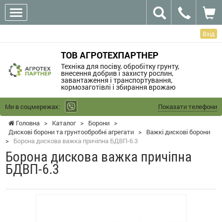
Вхід
ТОВ АГРОТЕХПАРТНЕР
Техніка для посіву, обробітку грунту,
внесення добрив і захисту рослин,
завантаження і транспортування,
кормозаготівлі і збирання врожаю
Ми в соцмережах:
Показати телефони
Головна
>
Каталог
>
Борони
>
Дискові борони та грунтообробні агрегати
>
Важкі дискові борони
>
Борона дискова важка причіпна БДВП-6.3
Борона дискова важка причіпна
БДВП-6.3