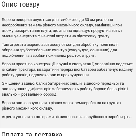
Опис товару
Борони використовуються для глибокого до 30 см рихлення
необроблених земель різного механічного складу, замінивши при
цьому використання плуга, що значно підвищує продуктивність і
зменшує енерго та фінансові витрати на підготовку грунту.
Такі агрегати широко застосовуються для обробітку поля після
збирання грубостебельних культур (кукурудза, соняшник) для
подрібнення та заробки пожнивних решток в грунт.
Борони прості по конструкції, зручні в експуатації, уплавління ведеться
із кабіни трактора, квадратний переріз вісі батарей забезпечує надійну
роботу дисків, недопускаючи їх прокручування.
Зміщення задньої балки батарейних секцій відносно передньої та
застосування дифлекторів забезпечують роботу борони без огріхів і
звально – розвальних борозд.
Борони застосовуються в різних зонах землеробства на грунтах
різного механічного складу.
Агрегатуються з такторами вітчизняного та зарубіжного виробництва.
Оплата та доставка