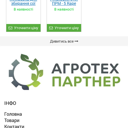
збирання сої
ПРМ - 5 Rape
та гороху
Fiore
В наявності
В наявності
«ETTARO»
Уточнити ціну
Уточнити ціну
Дивитись все
ІНФО
Головна
Товари
Контакти