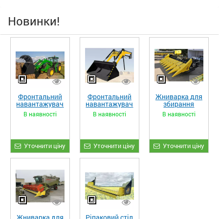
Новинки!
Фронтальний
Фронтальний
Жниварка для
навантажувач
навантажувач
збирання
«STRONG XL»
«STRONG»
кукурудзи
В наявності
В наявності
В наявності
ЖКИ-870
Уточнити ціну
Уточнити ціну
Уточнити ціну
Жниварка для
Ріпаковий стіл