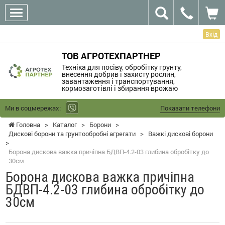
Вхід
ТОВ АГРОТЕХПАРТНЕР
Техніка для посіву, обробітку грунту,
внесення добрив і захисту рослин,
завантаження і транспортування,
кормозаготівлі і збирання врожаю
Ми в соцмережах:
Показати телефони
Головна
>
Каталог
>
Борони
>
Дискові борони та грунтообробні агрегати
>
Важкі дискові борони
>
Борона дискова важка причіпна БДВП-4.2-03 глибина обробітку до
30см
Борона дискова важка причіпна
БДВП-4.2-03 глибина обробітку до
30см