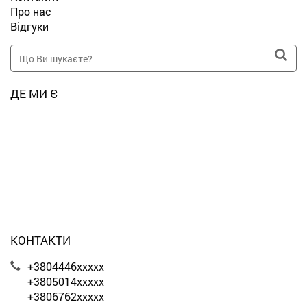
Про нас
Відгуки
ДЕ МИ Є
КОНТАКТИ
+3804446xxxxx
+3805014xxxxx
+3806762xxxxx