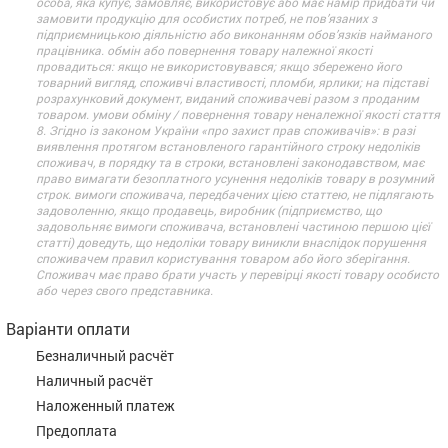
особа, яка купує, замовляє, використовує або має намір придбати чи
замовити продукцію для особистих потреб, не пов’язаних з
підприємницькою діяльністю або виконанням обов’язків найманого
працівника. обмін або повернення товару належної якості
провадиться: якщо не використовувався; якщо збережено його
товарний вигляд, споживчі властивості, пломби, ярлики; на підставі
розрахунковий документ, виданий споживачеві разом з проданим
товаром. умови обміну / повернення товару неналежної якості стаття
8. Згідно із законом України «про захист прав споживачів»: в разі
виявлення протягом встановленого гарантійного строку недоліків
споживач, в порядку та в строки, встановлені законодавством, має
право вимагати безоплатного усунення недоліків товару в розумний
строк. вимоги споживача, передбачених цією статтею, не підлягають
задоволенню, якщо продавець, виробник (підприємство, що
задовольняє вимоги споживача, встановлені частиною першою цієї
статті) доведуть, що недоліки товару виникли внаслідок порушення
споживачем правил користування товаром або його зберігання.
Споживач має право брати участь у перевірці якості товару особисто
або через свого представника.
Варіанти оплати
Безналичный расчёт
Наличный расчёт
Наложенный платеж
Предоплата