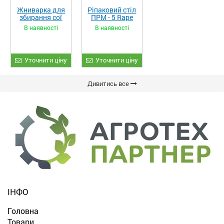
Жниварка для
Ріпаковий стіл
збирання сої
ПРМ - 5 Rape
та гороху
Fiore
В наявності
В наявності
«ETTARO»
Уточнити ціну
Уточнити ціну
Дивитись все
ІНФО
Головна
Товари