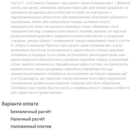
статті 1. п.22 закону України «про захист прав споживачів») – фізична
особа, яка купує, замовляє, використовує або має намір придбати чи
замовити продукцію для особистих потреб, не пов’язаних з
підприємницькою діяльністю або виконанням обов’язків найманого
працівника. обмін або повернення товару належної якості
провадиться: якщо не використовувався; якщо збережено його
товарний вигляд, споживчі властивості, пломби, ярлики; на підставі
розрахунковий документ, виданий споживачеві разом з проданим
товаром. умови обміну / повернення товару неналежної якості стаття
8. Згідно із законом України «про захист прав споживачів»: в разі
виявлення протягом встановленого гарантійного строку недоліків
споживач, в порядку та в строки, встановлені законодавством, має
право вимагати безоплатного усунення недоліків товару в розумний
строк. вимоги споживача, передбачених цією статтею, не підлягають
задоволенню, якщо продавець, виробник (підприємство, що
задовольняє вимоги споживача, встановлені частиною першою цієї
статті) доведуть, що недоліки товару виникли внаслідок порушення
споживачем правил користування товаром або його зберігання.
Споживач має право брати участь у перевірці якості товару особисто
або через свого представника.
Варіанти оплати
Безналичный расчёт
Наличный расчёт
Наложенный платеж