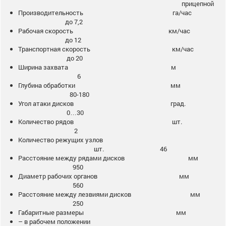
прицепной
Производительность га/час
до 7,2
Рабочая скорость км/час
до 12
Транспортная скорость км/час
до 20
Ширина захвата м
6
Глубина обработки мм
80-180
Угол атаки дисков град.
0…30
Количество рядов шт.
2
Количество режущих узлов
шт. 46
Расстояние между рядами дисков мм
950
Диаметр рабочих органов мм
560
Расстояние между лезвиями дисков мм
250
Габаритные размеры мм
– в рабочем положении