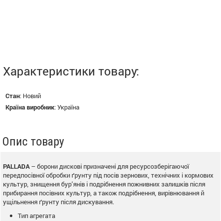
Характеристики товару:
Стан
:
Новий
Країна виробник
:
Україна
Опис товару
PALLADA
– борони дискові призначені для ресурсозберігаючої
передпосівної обробки ґрунту під посів зернових, технічних і кормових
культур, знищення бур’янів і подрібнення пожнивних залишків після
прибирання посівних культур, а також подрібнення, вирівнювання й
ущільнення ґрунту після дискування.
Тип агрегата