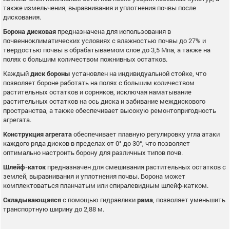
также измельчения, выравнивания и уплотнения почвы после
дискования.
Борона дисковая
предназначена для использования в
почвенноклиматических условиях с влажностью почвы до 27% и
твердостью почвы в обрабатываемом слое до 3,5 Мпа, а также на
полях с большим количеством пожнивных остатков.
Каждый
диск бороны
установлен на индивидуальной стойке, что
позволяет бороне работать на полях с большим количеством
растительных остатков и сорняков, исключая наматывание
растительных остатков на ось диска и забивание междискового
пространства, а также обеспечивает высокую ремонтопригодность
агрегата.
Конструкция агрегата
обеспечивает плавную регулировку угла атаки
каждого ряда дисков в пределах от 0° до 30°, что позволяет
оптимально настроить борону для различных типов почв.
Шлейф-каток
предназначен для смешивания растительных остатков с
землей, выравнивания и уплотнения почвы. Борона может
комплектоваться планчатым или спиралевидным шлейф-катком.
Складывающаяся
с помощью гидравлики
рама
, позволяет уменьшить
транспортную ширину до 2,88 м.