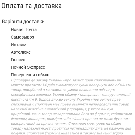
Оплата та доставка
Варіанти доставки
Новая Почта
Самовывоз
Интайм
Автолюкс
Гюнсел
Ночной Экспресс
Повернення і обмін
Відповідно до закону України «про захист прав споживачів» ви
можете протягом 14 днів з моменту покупки повернути або обміняти
товар, придбаний в магазині, за умови виконання всіх норм
передбачених законом. Умови обміну / повернення товару належної
якості стаття 9. Відповідно до закону України «про захист прав
споживачів»: споживач має право обміняти непродовольчий товар
належної якості на аналогічний у продавця, у якого він був
придбаний, якщо товар не задовольнив його за формою, габаритами,
фасоном, кольором, розміром або з інших причин не може бути ним
використаний за призначенням. Споживач має право на обмін
товару належної якості протягом чотирнадцяти днів, не рахуючи дня
покупки. споживач (термін вживається в такому значенні згідно