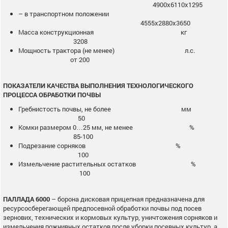
4900х6110х1295
– в транспортном положении
4555х2880х3650
Масса конструкционная кг
3208
Мощность трактора (не менее) л.с.
от 200
ПОКАЗАТЕЛИ КАЧЕСТВА ВЫПОЛНЕНИЯ ТЕХНОЛОГИЧЕСКОГО
ПРОЦЕССА ОБРАБОТКИ ПОЧВЫ
Гребнистость почвы, не более мм
50
Комки размером 0…25 мм, не менее %
85-100
Подрезание сорняков %
100
Измельчение растительных остатков %
100
ПАЛЛАДА 6000
– борона дисковая прицепная предназначена для
ресурсосберегающей предпосевной обработки почвы под посев
зернових, технических и кормовых культур, уничтожения сорняков и
измельчения пожнивных остатков после уборки посевных культур, а