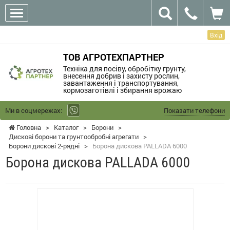
Вхід
ТОВ АГРОТЕХПАРТНЕР
Техніка для посіву, обробітку грунту,
внесення добрив і захисту рослин,
завантаження і транспортування,
кормозаготівлі і збирання врожаю
Ми в соцмережах:
Показати телефони
Головна
>
Каталог
>
Борони
>
Дискові борони та грунтообробні агрегати
>
Борони дискові 2-рядні
>
Борона дискова PALLADA 6000
Борона дискова PALLADA 6000