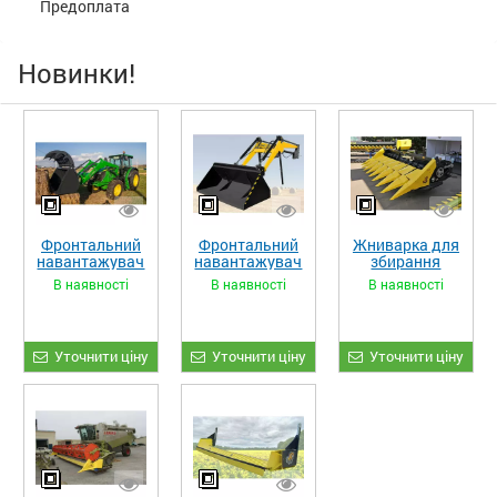
Предоплата
Новинки!
Фронтальний
Фронтальний
Жниварка для
навантажувач
навантажувач
збирання
«STRONG XL»
«STRONG»
кукурудзи
В наявності
В наявності
В наявності
ЖКИ-870
Уточнити ціну
Уточнити ціну
Уточнити ціну