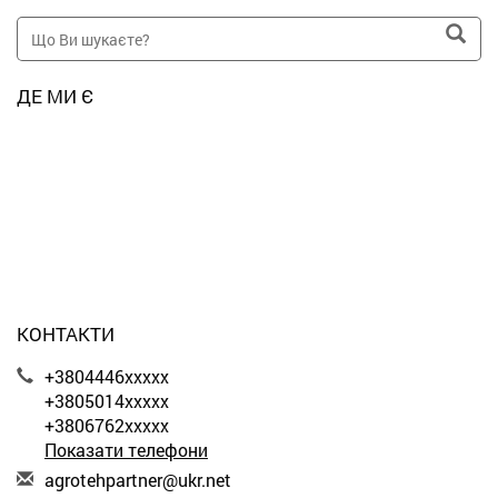
ДЕ МИ Є
КОНТАКТИ
+3804446xxxxx
+3805014xxxxx
+3806762xxxxx
Показати телефони
a
gro
teh
par
tne
r@u
kr.
net