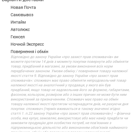
Новая Почта
Самовывоз
Интайм
Автолюкс
Гюнсел
Ночной Экспресс
Повернення і обмін
Відповідно до закону України «про захист прав споживачів» ви
можете протягом 14 днів з моменту покупки повернути або обміняти
товар, придбаний в магазині, за умови виконання всіх норм
передбачених законом. Умови обміну / повернення товару належної
якості стаття 9. Відповідно до закону України «про захист прав
споживачів»: споживач має право обміняти непродовольчий товар
належної якості на аналогічний у продавця, у якого він був
придбаний, якщо товар не задовольнив його за формою, габаритами,
фасоном, кольором, розміром або з інших причин не може бути ним
використаний за призначенням. Споживач має право на обмін
товару належної якості протягом чотирнадцяти днів, не рахуючи дня
покупки. споживач (термін вживається в такому значенні згідно
статті 1. п.22 закону України «про захист прав споживачів») – фізична
особа, яка купує, замовляє, використовує або має намір придбати чи
замовити продукцію для особистих потреб, не пов’язаних з
підприємницькою діяльністю або виконанням обов’язків найманого
працівника. обмін або повернення товару належної якості