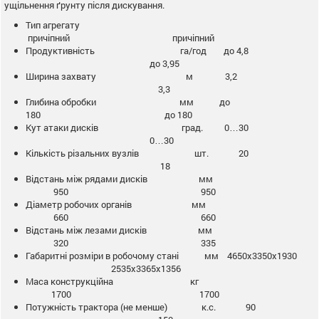
ущільнення ґрунту після дискування.
Тип агрегату
причіпний причіпний
Продуктивність га/год до 4,8
до 3,95
Ширина захвату м 3,2
3,3
Глибина обробки мм до
180 до 180
Кут атаки дисків град. 0…30
0…30
Кількість різальних вузлів шт. 20
18
Відстань між рядами дисків мм
950 950
Діаметр робочих органів мм
660 660
Відстань між лезами дисків мм
320 335
Габаритні розміри в робочому стані мм 4650х3350х1930
2535х3365х1356
Маса конструкційна кг
1700 1700
Потужність трактора (не менше) к.с. 90