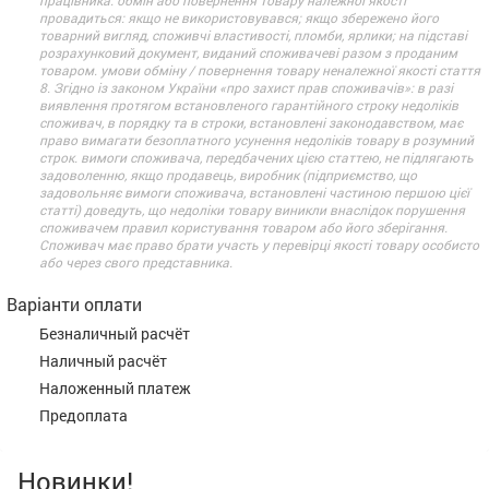
провадиться: якщо не використовувався; якщо збережено його
товарний вигляд, споживчі властивості, пломби, ярлики; на підставі
розрахунковий документ, виданий споживачеві разом з проданим
товаром. умови обміну / повернення товару неналежної якості стаття
8. Згідно із законом України «про захист прав споживачів»: в разі
виявлення протягом встановленого гарантійного строку недоліків
споживач, в порядку та в строки, встановлені законодавством, має
право вимагати безоплатного усунення недоліків товару в розумний
строк. вимоги споживача, передбачених цією статтею, не підлягають
задоволенню, якщо продавець, виробник (підприємство, що
задовольняє вимоги споживача, встановлені частиною першою цієї
статті) доведуть, що недоліки товару виникли внаслідок порушення
споживачем правил користування товаром або його зберігання.
Споживач має право брати участь у перевірці якості товару особисто
або через свого представника.
Варіанти оплати
Безналичный расчёт
Наличный расчёт
Наложенный платеж
Предоплата
Новинки!