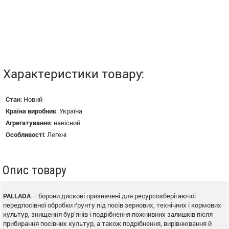
Характеристики товару:
Стан
:
Новий
Країна виробник
:
Україна
Агрегатування
:
навісний
Особливості
:
Легені
Опис товару
PALLADA
– борони дискові призначені для ресурсозберігаючої
передпосівної обробки ґрунту під посів зернових, технічних і кормових
культур, знищення бур’янів і подрібнення пожнивних залишків після
прибирання посівних культур, а також подрібнення, вирівнювання й