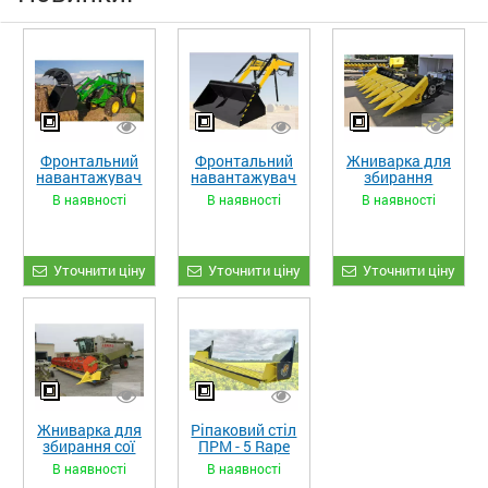
Фронтальний
Фронтальний
Жниварка для
навантажувач
навантажувач
збирання
«STRONG XL»
«STRONG»
кукурудзи
В наявності
В наявності
В наявності
ЖКИ-870
Уточнити ціну
Уточнити ціну
Уточнити ціну
Жниварка для
Ріпаковий стіл
збирання сої
ПРМ - 5 Rape
та гороху
Fiore
В наявності
В наявності
«ETTARO»