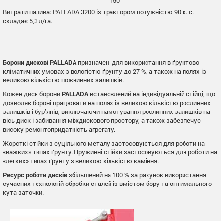
150
Витрати палива: PALLADA 3200 із трактором потужністю 90 к. с.
складає 5,3 л/га.
Борони дискові PALLADA
призначені для використання в ґрунтово-
кліматичних умовах з вологістю ґрунту до 27 %, а також на полях із
великою кількістю пожнивних залишків.
Кожен диск борони
PALLADA
встановлений на індивідуальній стійці, що
дозволяє бороні працювати на полях із великою кількістю рослинних
залишків і бур’янів, виключаючи намотування рослинних залишків на
вісь диск і забивання міждискового простору, а також забезпечує
високу ремонтопридатність агрегату.
Жорсткі стійки з суцільного металу застосовуються для роботи на
«важких» типах ґрунту. Пружинні стійки застосовуються для роботи на
«легких» типах ґрунту з великою кількістю каміння.
Ресурс роботи дисків
збільшений на 100 % за рахунок використання
сучасних технологій обробки сталей із вмістом бору та оптимального
кута заточки.