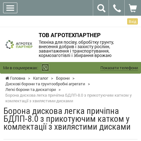
Вхід
ТОВ АГРОТЕХПАРТНЕР
Техніка для посіву, обробітку грунту,
внесення добрив і захисту рослин,
завантаження і транспортування,
кормозаготівлі і збирання врожаю
Ми в соцмережах:
Показати телефони
Головна
>
Каталог
>
Борони
>
Дискові борони та грунтообробні агрегати
>
Легкі борони та дискатори
>
Борона дискова легка причіпна БДЛП-8.0 з прикотуючим катком у
комлектації з хвилястими дисками
Борона дискова легка причіпна
БДЛП-8.0 з прикотуючим катком у
комлектації з хвилястими дисками