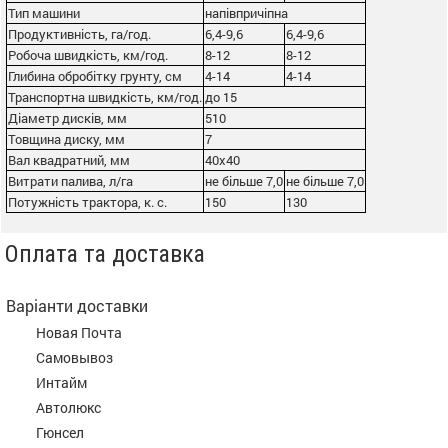
Тип машини
напівпричіпна
Продуктивність, га/год.
6,4-9,6
6,4-9,6
Робоча швидкість, км/год.
8-12
8-12
Глибина обробітку грунту, см
4-14
4-14
Транспортна швидкість, км/год.
до 15
Діаметр дисків, мм
510
Товщина диску, мм
7
Вал квадратний, мм
40х40
Витрати палива, л/га
не більше 7,0
не більше 7,0
Потужність трактора, к. с.
150
130
Оплата та доставка
Варіанти доставки
Новая Почта
Самовывоз
Интайм
Автолюкс
Гюнсел