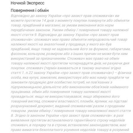
Ночной Экспресс
Повернення і обмін
Відповідно до закону України «про захист прав споживачів» ви
можете протягом 14 днів з моменту покупки повернути або обміняти
товар, придбаний в магазині, за умови виконання всіх норм
передбачених законом. Умови обміну / повернення товару належної
якості стаття 9. Відповідно до закону України «про захист прав
споживачів»: споживач має право обміняти непродовольчий товар
належної якості на аналогічний у продавця, у якого він був
придбаний, якщо товар не задовольнив його за формою, габаритами,
фасоном, кольором, розміром або з інших причин не може бути ним
використаний за призначенням. Споживач має право на обмін
товару належної якості протягом чотирнадцяти днів, не рахуючи дня
покупки. споживач (термін вживається в такому значенні згідно
статті 1. п.22 закону України «про захист прав споживачів») – фізична
особа, яка купує, замовляє, використовує або має намір придбати чи
замовити продукцію для особистих потреб, не пов’язаних з
підприємницькою діяльністю або виконанням обов’язків найманого
працівника. обмін або повернення товару належної якості
провадиться: якщо не використовувався; якщо збережено його
товарний вигляд, споживчі властивості, пломби, ярлики; на підставі
розрахунковий документ, виданий споживачеві разом з проданим
товаром. умови обміну / повернення товару неналежної якості стаття
8. Згідно із законом України «про захист прав споживачів»: в разі
виявлення протягом встановленого гарантійного строку недоліків
споживач, в порядку та в строки, встановлені законодавством, має
право вимагати безоплатного усунення недоліків товару в розумний