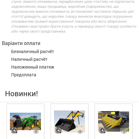
строк. вимоги споживача, передбачених цією статтею, не підлягають
задоволенню, якщо продавець, виробник (підприємство, що
задовольняє вимоги споживача, встановлені частиною першою цієї
статті) доведуть, що недоліки товару виникли внаслідок порушення
споживачем правил користування товаром або його зберігання.
Споживач має право брати участь у перевірці якості товару особисто
або через свого представника.
Варіанти оплати
Безналичный расчёт
Наличный расчёт
Наложенный платеж
Предоплата
Новинки!