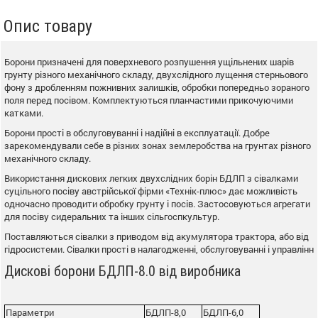
Опис товару
Борони призначені для поверхневого розпушення ущільнених шарів
грунту різного механічного складу, двухслідного лущення стерньового
фону з дробленням пожнивних залишків, обробки попередньо зораного
поля перед посівом. Комплектуються планчастими прикочуючими
катками.
Борони прості в обслуговуванні і надійні в експлуатації. Добре
зарекомендували себе в різних зонах землеробства на грунтах різного
механічного складу.
Використання дискових легких двухслідних борін БДЛП з сівалками
суцільного посіву австрійської фірми «Технік-плюс» дає можливість
одночасно проводити обробку грунту і посів. Застосовуються агрегати
для посіву сидеральних та інших сільгоспкультур.
Поставляються сівалки з приводом від акумулятора трактора, або від
гідросистеми. Сівалки прості в налагодженні, обслуговуванні і управлінн
Дискові борони БДЛП-8.0 від виробника
Параметри
БДЛП-8,0
БДЛП-6,0