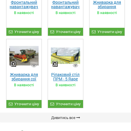
Фронтальний
Фронтальний
Жниварка для
навантажувач
навантажувач
збирання
«STRONG XL»
«STRONG»
кукурудзи
В наявності
В наявності
В наявності
ЖКИ-870
Уточнити ціну
Уточнити ціну
Уточнити ціну
Жниварка для
Ріпаковий стіл
збирання сої
ПРМ - 5 Rape
та гороху
Fiore
В наявності
В наявності
«ETTARO»
Уточнити ціну
Уточнити ціну
Дивитись все