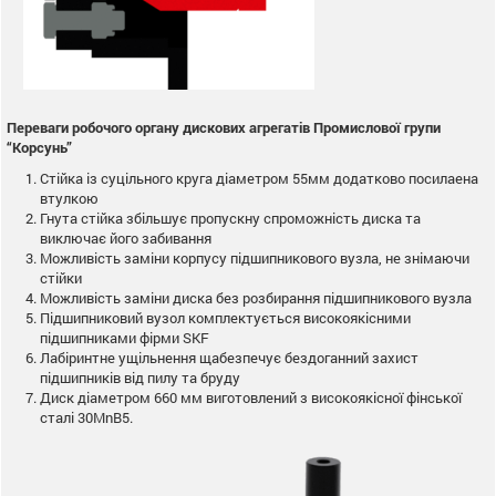
Переваги робочого органу дискових агрегатів Промислової групи
“Корсунь”
Стійка із суцільного круга діаметром 55мм додатково посилаена
втулкою
Гнута стійка збільшує пропускну спроможність диска та
виключає його забивання
Можливість заміни корпусу підшипникового вузла, не знімаючи
стійки
Можливість заміни диска без розбирання підшипникового вузла
Підшипниковий вузол комплектується високоякісними
підшипниками фірми SKF
Лабіринтне ущільнення щабезпечує бездоганний захист
підшипників від пилу та бруду
Диск діаметром 660 мм виготовлений з високоякісної фінської
сталі 30MnB5.