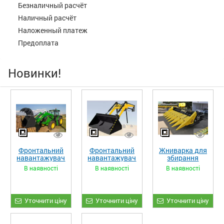
Безналичный расчёт
Наличный расчёт
Наложенный платеж
Предоплата
Новинки!
Фронтальний
Фронтальний
Жниварка для
навантажувач
навантажувач
збирання
«STRONG XL»
«STRONG»
кукурудзи
В наявності
В наявності
В наявності
ЖКИ-870
Уточнити ціну
Уточнити ціну
Уточнити ціну