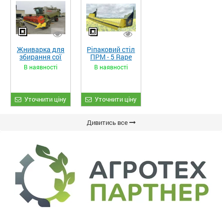
Жниварка для
Ріпаковий стіл
збирання сої
ПРМ - 5 Rape
та гороху
Fiore
В наявності
В наявності
«ETTARO»
Уточнити ціну
Уточнити ціну
Дивитись все