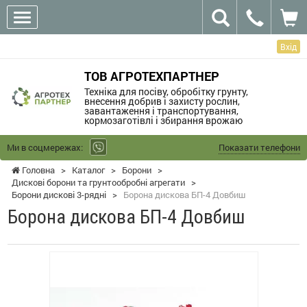
Вхід
ТОВ АГРОТЕХПАРТНЕР
Техніка для посіву, обробітку грунту,
внесення добрив і захисту рослин,
завантаження і транспортування,
кормозаготівлі і збирання врожаю
Ми в соцмережах:
Показати телефони
Головна
>
Каталог
>
Борони
>
Дискові борони та грунтообробні агрегати
>
Борони дискові 3-рядні
>
Борона дискова БП-4 Довбиш
Борона дискова БП-4 Довбиш