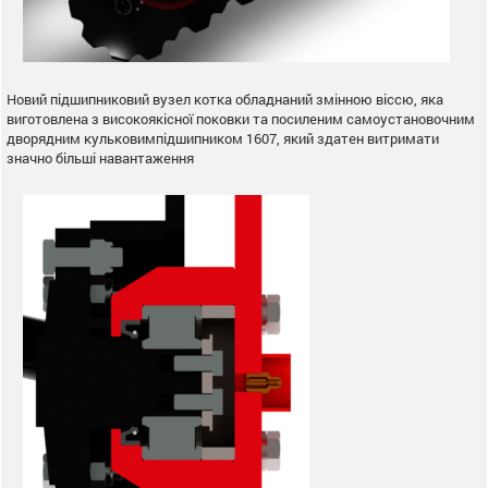
Новий підшипниковий вузел котка обладнаний змінною віссю, яка
виготовлена з високоякісної поковки та посиленим самоустановочним
дворядним кульковимпідшипником 1607, який здатен витримати
значно більші навантаження