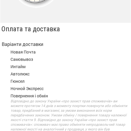
Оплата та доставка
Варіанти доставки
Новая Почта
Самовывоз
Интайм
Автолюкс
Гюнсел
Ночной Экспресс
Повернення і обмін
Відповідно до закону України «про захист прав споживачів» ви
можете протягом 14 днів з моменту покупки повернути або обміняти
товар, придбаний в магазині, за умови виконання всіх норм
передбачених законом. Умови обміну / повернення товару належної
якості стаття 9. Відповідно до закону України «про захист прав
споживачів»: споживач має право обміняти непродовольчий товар
належної якості на аналогічний у продавця, у якого він був