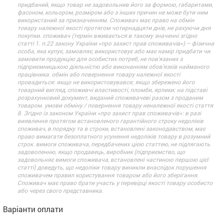
придбаний, якщо товар не задовольнив його за формою, габаритами,
фасоном, кольором, розміром або з інших причин не може бути ним
використаний за призначенням. Споживач має право на обмін
товару належної якості протягом чотирнадцяти днів, не рахуючи дня
покупки. споживач (термін вживається в такому значенні згідно
статті 1. п.22 закону України «про захист прав споживачів») – фізична
особа, яка купує, замовляє, використовує або має намір придбати чи
замовити продукцію для особистих потреб, не пов’язаних з
підприємницькою діяльністю або виконанням обов’язків найманого
працівника. обмін або повернення товару належної якості
провадиться: якщо не використовувався; якщо збережено його
товарний вигляд, споживчі властивості, пломби, ярлики; на підставі
розрахунковий документ, виданий споживачеві разом з проданим
товаром. умови обміну / повернення товару неналежної якості стаття
8. Згідно із законом України «про захист прав споживачів»: в разі
виявлення протягом встановленого гарантійного строку недоліків
споживач, в порядку та в строки, встановлені законодавством, має
право вимагати безоплатного усунення недоліків товару в розумний
строк. вимоги споживача, передбачених цією статтею, не підлягають
задоволенню, якщо продавець, виробник (підприємство, що
задовольняє вимоги споживача, встановлені частиною першою цієї
статті) доведуть, що недоліки товару виникли внаслідок порушення
споживачем правил користування товаром або його зберігання.
Споживач має право брати участь у перевірці якості товару особисто
або через свого представника.
Варіанти оплати