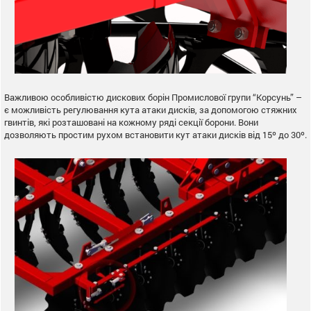
Важливою особливістю дискових борін Промислової групи “Корсунь” –
є можливість регулювання кута атаки дисків, за допомогою стяжних
гвинтів, які розташовані на кожному ряді секції борони. Вони
дозволяють простим рухом встановити кут атаки дисків від 15º до 30º.