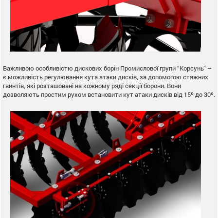
Важливою особливістю дискових борін Промислової групи “Корсунь” –
є можливість регулювання кута атаки дисків, за допомогою стяжних
гвинтів, які розташовані на кожному ряді секції борони. Вони
дозволяють простим рухом встановити кут атаки дисків від 15º до 30º.