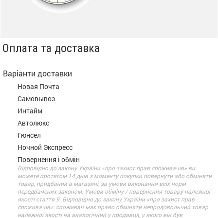
Оплата та доставка
Варіанти доставки
Новая Почта
Самовывоз
Интайм
Автолюкс
Гюнсел
Ночной Экспресс
Повернення і обмін
Відповідно до закону України «про захист прав споживачів» ви
можете протягом 14 днів з моменту покупки повернути або обміняти
товар, придбаний в магазині, за умови виконання всіх норм
передбачених законом. Умови обміну / повернення товару належної
якості стаття 9. Відповідно до закону України «про захист прав
споживачів»: споживач має право обміняти непродовольчий товар
належної якості на аналогічний у продавця, у якого він був