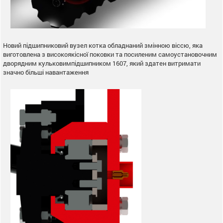
Новий підшипниковий вузел котка обладнаний змінною віссю, яка
виготовлена з високоякісної поковки та посиленим самоустановочним
дворядним кульковимпідшипником 1607, який здатен витримати
значно більші навантаження