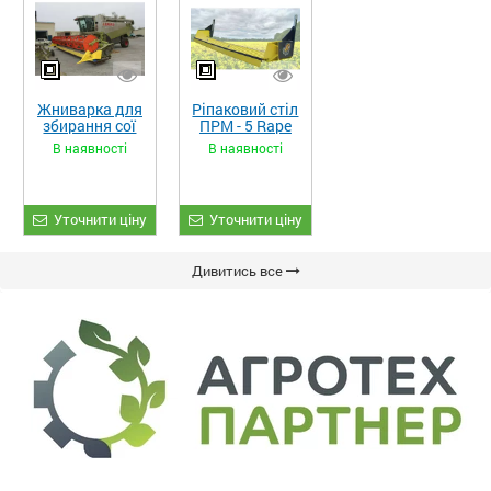
Жниварка для
Ріпаковий стіл
збирання сої
ПРМ - 5 Rape
та гороху
Fiore
В наявності
В наявності
«ETTARO»
Уточнити ціну
Уточнити ціну
Дивитись все