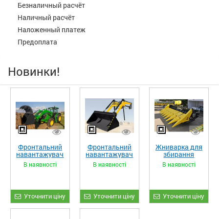
Безналичный расчёт
Наличный расчёт
Наложенный платеж
Предоплата
Новинки!
Фронтальний
Фронтальний
Жниварка для
навантажувач
навантажувач
збирання
«STRONG XL»
«STRONG»
кукурудзи
В наявності
В наявності
В наявності
ЖКИ-870
Уточнити ціну
Уточнити ціну
Уточнити ціну