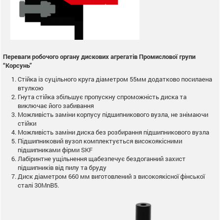
Переваги робочого органу дискових агрегатів Промислової групи
“Корсунь”
Стійка із суцільного круга діаметром 55мм додатково посилаена
втулкою
Гнута стійка збільшує пропускну спроможність диска та
виключає його забивання
Можливість заміни корпусу підшипникового вузла, не знімаючи
стійки
Можливість заміни диска без розбирання підшипникового вузла
Підшипниковий вузол комплектується високоякісними
підшипниками фірми SKF
Лабіринтне ущільнення щабезпечує бездоганний захист
підшипників від пилу та бруду
Диск діаметром 660 мм виготовлений з високоякісної фінської
сталі 30MnB5.