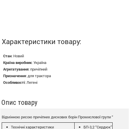
Характеристики товару:
Стан
:
Новий
Країна виробник
:
Україна
Агрегатування
:
причіпний
Призначення
:
для трактора
Особливості
:
Легені
Опис товару
Відмінною рисою причіпних дискових борін Промислової групи “
Технічні характеристики
БП-3,2 “Сердюк”