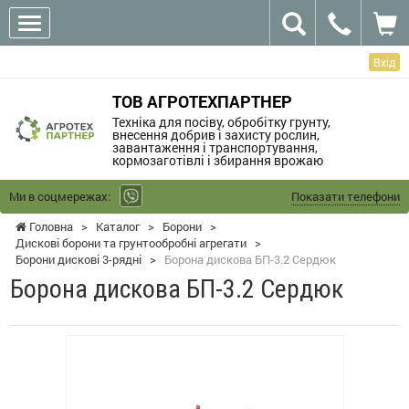
Вхід
ТОВ АГРОТЕХПАРТНЕР
Техніка для посіву, обробітку грунту,
внесення добрив і захисту рослин,
завантаження і транспортування,
кормозаготівлі і збирання врожаю
Ми в соцмережах:
Показати телефони
Головна
>
Каталог
>
Борони
>
Дискові борони та грунтообробні агрегати
>
Борони дискові 3-рядні
>
Борона дискова БП-3.2 Сердюк
Борона дискова БП-3.2 Сердюк