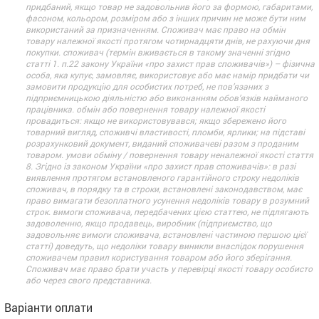
придбаний, якщо товар не задовольнив його за формою, габаритами,
фасоном, кольором, розміром або з інших причин не може бути ним
використаний за призначенням. Споживач має право на обмін
товару належної якості протягом чотирнадцяти днів, не рахуючи дня
покупки. споживач (термін вживається в такому значенні згідно
статті 1. п.22 закону України «про захист прав споживачів») – фізична
особа, яка купує, замовляє, використовує або має намір придбати чи
замовити продукцію для особистих потреб, не пов’язаних з
підприємницькою діяльністю або виконанням обов’язків найманого
працівника. обмін або повернення товару належної якості
провадиться: якщо не використовувався; якщо збережено його
товарний вигляд, споживчі властивості, пломби, ярлики; на підставі
розрахунковий документ, виданий споживачеві разом з проданим
товаром. умови обміну / повернення товару неналежної якості стаття
8. Згідно із законом України «про захист прав споживачів»: в разі
виявлення протягом встановленого гарантійного строку недоліків
споживач, в порядку та в строки, встановлені законодавством, має
право вимагати безоплатного усунення недоліків товару в розумний
строк. вимоги споживача, передбачених цією статтею, не підлягають
задоволенню, якщо продавець, виробник (підприємство, що
задовольняє вимоги споживача, встановлені частиною першою цієї
статті) доведуть, що недоліки товару виникли внаслідок порушення
споживачем правил користування товаром або його зберігання.
Споживач має право брати участь у перевірці якості товару особисто
або через свого представника.
Варіанти оплати