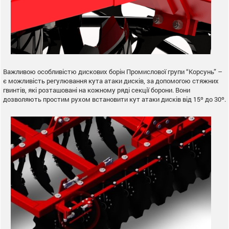
Важливою особливістю дискових борін Промислової групи “Корсунь” –
є можливість регулювання кута атаки дисків, за допомогою стяжних
гвинтів, які розташовані на кожному ряді секції борони. Вони
дозволяють простим рухом встановити кут атаки дисків від 15º до 30º.