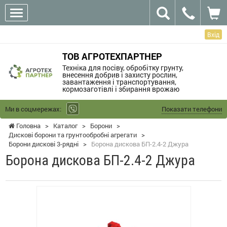
Вхід
ТОВ АГРОТЕХПАРТНЕР
Техніка для посіву, обробітку грунту,
внесення добрив і захисту рослин,
завантаження і транспортування,
кормозаготівлі і збирання врожаю
Ми в соцмережах:
Показати телефони
Головна
>
Каталог
>
Борони
>
Дискові борони та грунтообробні агрегати
>
Борони дискові 3-рядні
>
Борона дискова БП-2.4-2 Джура
Борона дискова БП-2.4-2 Джура