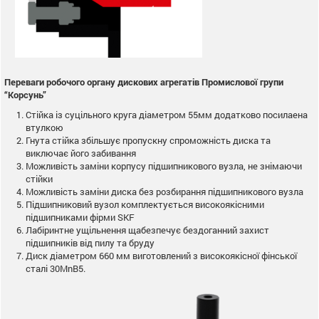
Переваги робочого органу дискових агрегатів Промислової групи
“Корсунь”
Стійка із суцільного круга діаметром 55мм додатково посилаена
втулкою
Гнута стійка збільшує пропускну спроможність диска та
виключає його забивання
Можливість заміни корпусу підшипникового вузла, не знімаючи
стійки
Можливість заміни диска без розбирання підшипникового вузла
Підшипниковий вузол комплектується високоякісними
підшипниками фірми SKF
Лабіринтне ущільнення щабезпечує бездоганний захист
підшипників від пилу та бруду
Диск діаметром 660 мм виготовлений з високоякісної фінської
сталі 30MnB5.