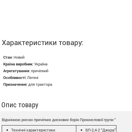
Характеристики товару:
Стан
:
Новий
Країна виробник
:
Україна
Агрегатування
:
причіпний
Особливості
:
Легені
Призначення
:
для трактора
Опис товару
Відмінною рисою причіпних дискових борін Промислової групи “
Технічні характеристики
БП-2,4-2 “Джура”