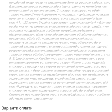
придбаний, якщо товар не задовольнив його за формою, габаритами,
фасоном, кольором, розміром або з інших причин не може бути ним
використаний за призначенням. Споживач має право на обмін
товару належної якості протягом чотирнадцяти днів, не рахуючи дня
покупки. споживач (термін вживається в такому значенні згідно
статті 1. п.22 закону України «про захист прав споживачів») – фізична
особа, яка купує, замовляє, використовує або має намір придбати чи
замовити продукцію для особистих потреб, не пов’язаних з
підприємницькою діяльністю або виконанням обов’язків найманого
працівника. обмін або повернення товару належної якості
провадиться: якщо не використовувався; якщо збережено його
товарний вигляд, споживчі властивості, пломби, ярлики; на підставі
розрахунковий документ, виданий споживачеві разом з проданим
товаром. умови обміну / повернення товару неналежної якості стаття
8. Згідно із законом України «про захист прав споживачів»: в разі
виявлення протягом встановленого гарантійного строку недоліків
споживач, в порядку та в строки, встановлені законодавством, має
право вимагати безоплатного усунення недоліків товару в розумний
строк. вимоги споживача, передбачених цією статтею, не підлягають
задоволенню, якщо продавець, виробник (підприємство, що
задовольняє вимоги споживача, встановлені частиною першою цієї
статті) доведуть, що недоліки товару виникли внаслідок порушення
споживачем правил користування товаром або його зберігання.
Споживач має право брати участь у перевірці якості товару особисто
або через свого представника.
Варіанти оплати