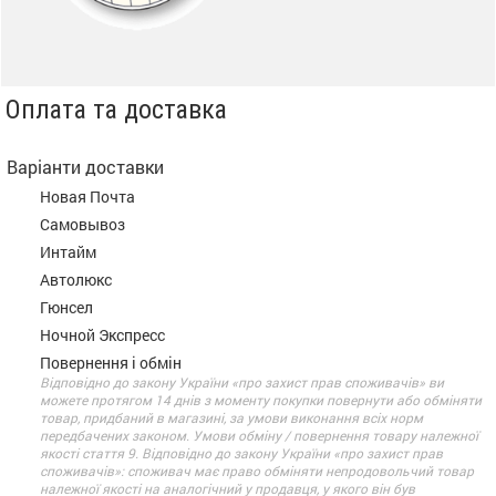
Оплата та доставка
Варіанти доставки
Новая Почта
Самовывоз
Интайм
Автолюкс
Гюнсел
Ночной Экспресс
Повернення і обмін
Відповідно до закону України «про захист прав споживачів» ви
можете протягом 14 днів з моменту покупки повернути або обміняти
товар, придбаний в магазині, за умови виконання всіх норм
передбачених законом. Умови обміну / повернення товару належної
якості стаття 9. Відповідно до закону України «про захист прав
споживачів»: споживач має право обміняти непродовольчий товар
належної якості на аналогічний у продавця, у якого він був