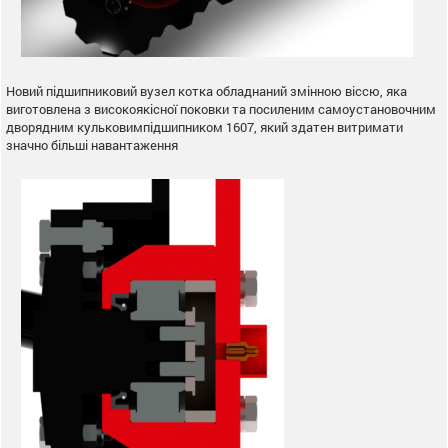
Новий підшипниковий вузел котка обладнаний змінною віссю, яка
виготовлена з високоякісної поковки та посиленим самоустановочним
дворядним кульковимпідшипником 1607, який здатен витримати
значно більші навантаження