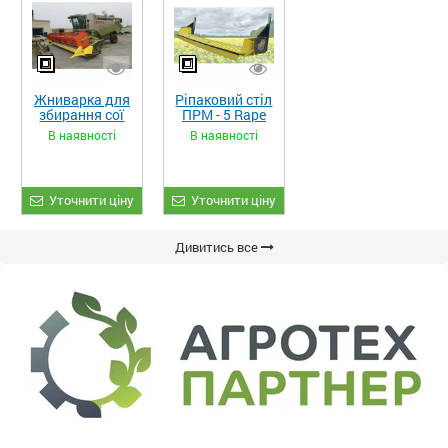
Жниварка для
Ріпаковий стіл
збирання сої
ПРМ - 5 Rape
та гороху
Fiore
В наявності
В наявності
«ETTARO»
Уточнити ціну
Уточнити ціну
Дивитись все