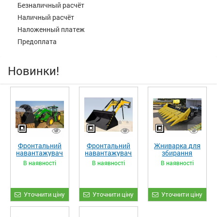
Безналичный расчёт
Наличный расчёт
Наложенный платеж
Предоплата
Новинки!
Фронтальний
Фронтальний
Жниварка для
навантажувач
навантажувач
збирання
«STRONG XL»
«STRONG»
кукурудзи
В наявності
В наявності
В наявності
ЖКИ-870
Уточнити ціну
Уточнити ціну
Уточнити ціну