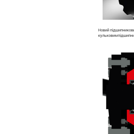
Новий підшипникови
кульковимпідшипни