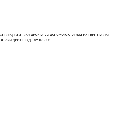
ня кута атаки дисків, за допомогою стяжних гвинтів, які
таки дисків від 15º до 30º.