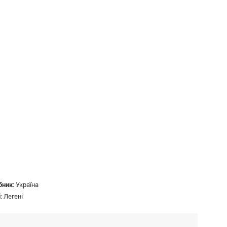
бник
:
Україна
і
:
Легені