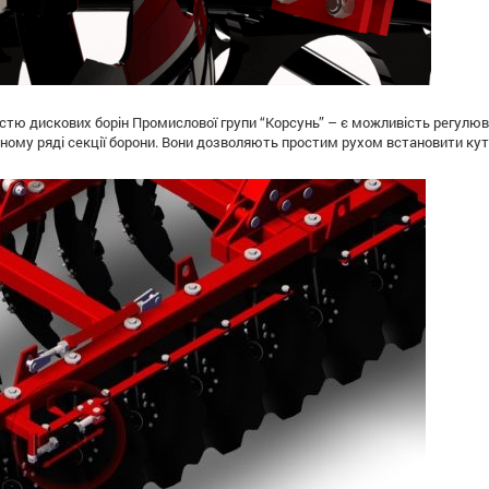
тю дискових борін Промислової групи “Корсунь” – є можливість регулюван
ному ряді секції борони. Вони дозволяють простим рухом встановити кут а