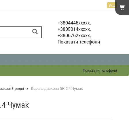
Вхід
+3804446xxxxx,
+3805014xxxxx,
+3806762xxxxx,
Показати телефони
Показати телефони
искові 3-рядні
>
Борона дискова БН-2.4 Чумак
.4 Чумак