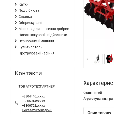
Катки
Подрібнювачі
Сівалки
Обприскувачі
Машини для внесення добрив
Навантажувачі і підйомники
Зерноочисні машини
Культиватори
Протруювачі насіння
Контакти
Характерис
ТОВ АГРОТЕХПАРТНЕР
Стан
:
Новий
+3804446xxxxx
Агрегатування
:
при
+3805014xxxxx
+3806762xxxxx
Показати телефони
Опис товару