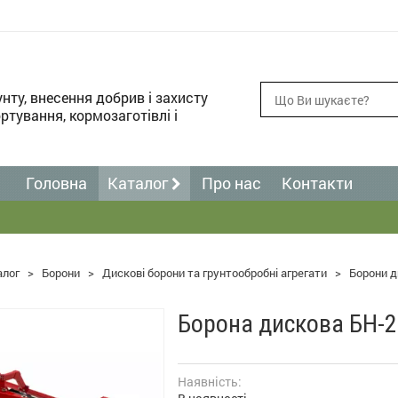
унту, внесення добрив і захисту
ртування, кормозаготівлі і
Головна
Каталог
Про нас
Контакти
алог
>
Борони
>
Дискові борони та грунтообробні агрегати
>
Борони д
Борона дискова БН-2
Наявність: