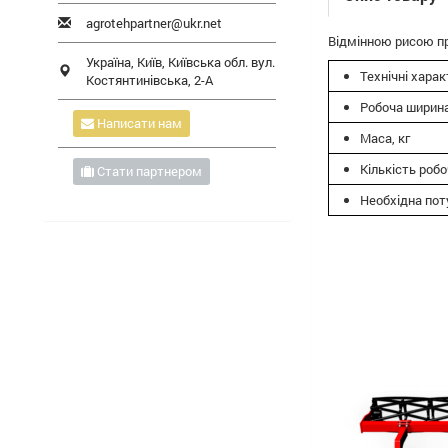
agrotehpartner@ukr.net
Відмінною рисою при
Україна,
Київ
,
Київська обл.
вул.
Технічні хара
Костянтинівська, 2-А
Робоча ширина
Написати нам
Маса, кг
Кількість робо
Стати партнером
Необхідна поту