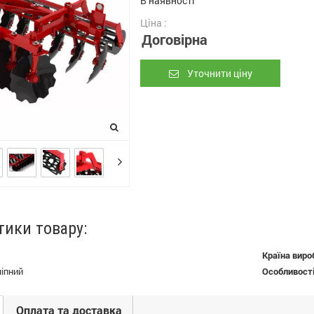
В наявності
Ціна :
Договірна
Уточнити ціну
тики товару:
Країна виро
чіпний
Особливост
Оплата та доставка