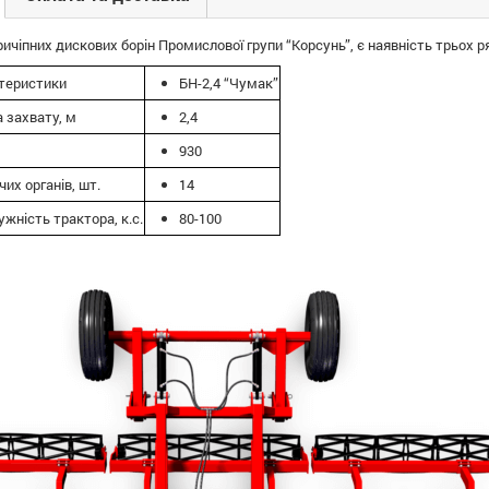
чіпних дискових борін Промислової групи “Корсунь”, є наявність трьох ря
ктеристики
БН-2,4 “Чумак”
 захвату, м
2,4
930
чих органів, шт.
14
жність трактора, к.с.
80-100