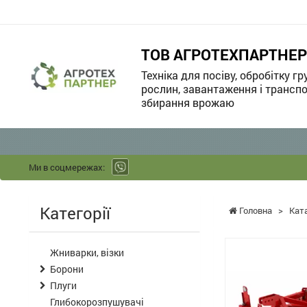
ТОВ АГРОТЕХПАРТНЕР
Техніка для посіву, обробітку гр
рослин, завантаження і транспо
збирання врожаю
Ми в соцмережах:
Категорії
Головна
>
Кат
Жниварки, візки
Борони
Плуги
Глибокорозпушувачі