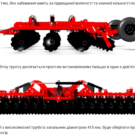
тям, без забивання навіть за підвищеної вологості та значної кількості 
бітку грунту досягається простим встановленням пальцю в один з дев’яти
й з високоякісної труби із загальним діаметром 415 мм, буде зберігати п
нтів.