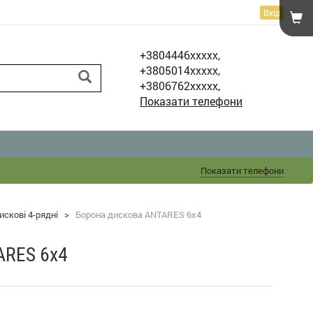
Вхід
+3804446xxxxx,
+3805014xxxxx,
+3806762xxxxx,
Показати телефони
Показати телефони
искові 4-рядні
>
Борона дискова ANTARES 6х4
ARES 6х4