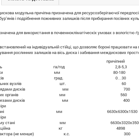
искова модульна причіпна призначена для ресурсозберігаючої передпосівн
ур’янів і подрібнення пожнивних залишків після прибирання посівних куль
значена для використання в почвеннокліматіческіх умовах з вологістю ґр
встановлений на індивідуальній стійці, що дозволяє бороні працювати на п
ання рослинних залишків на вісь диска і забивання междискових просто
агрегату причіпний
ктивність га/год 2,8-5,3
ина обробки мм 80-180
атаки дисків град. 0…30
ість різальних вузлів шт. 60
ань між рядами дисків мм 700
тр робочих органів мм 560
ань між лезами дисків мм 400
іри
очому стані мм 6630х6300х1530
іри
спортному стані мм 6630х3320х350
 конструкційна кг 4898
ість трактора (не менше) к.с. 300