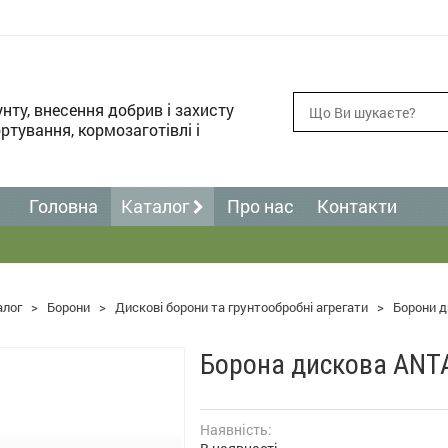
унту, внесення добрив і захисту
ртування, кормозаготівлі і
Головна
Каталог
Про нас
Контакти
алог
>
Борони
>
Дискові борони та грунтообробні агрегати
>
Борони д
Борона дискова ANT
Наявність: