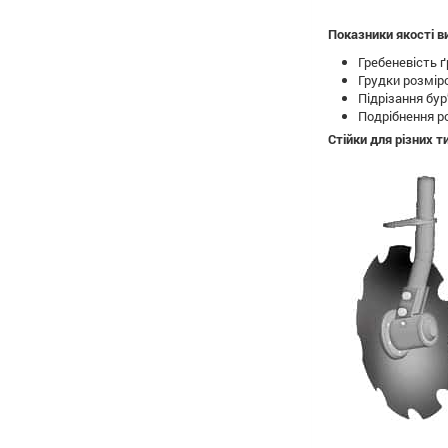
Показники якості в
Гребен
Грудки 
Підр
Подріб
Стійки для різних т