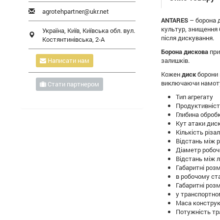
agrotehpartner@ukr.net
ANTARES
– борона д
культур, знищення б
Україна,
Київ
,
Київська обл.
вул.
після дискування.
Костянтинівська, 2-А
Борона дискова
при
Написати нам
залишків.
Кожен
диск
борони 
виключаючи намотув
Стати партнером
Тип 
Проду
Глиб
Кут 
Кільк
Відст
Діаме
Відст
Габаритні розм
в роб
Габаритні розм
у тран
Маса
Потужн