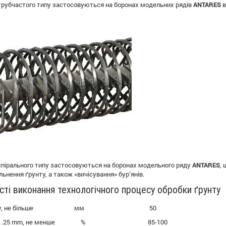
трубчастого типу застосовуються на боронах модельних рядів
ANTARES
в
спірального типу застосовуються на боронах модельного ряду
ANTARES
,
ьнення ґрунту, а також «вичісування» бур’янів.
сті виконання технологічного процесу обробки ґрунту
ть ґрунту, не більше мм 50
іром 0…25 mm, не менше % 85-100