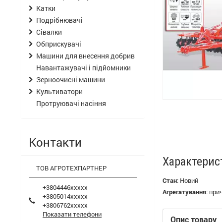
Катки
Подрібнювачі
Сівалки
Обприскувачі
Машини для внесення добрив
Навантажувачі і підйомники
Зерноочисні машини
Культиватори
Протруювачі насіння
Контакти
Характерис
ТОВ АГРОТЕХПАРТНЕР
Стан
:
Новий
+3804446xxxxx
Агрегатування
:
при
+3805014xxxxx
+3806762xxxxx
Показати телефони
Опис товару