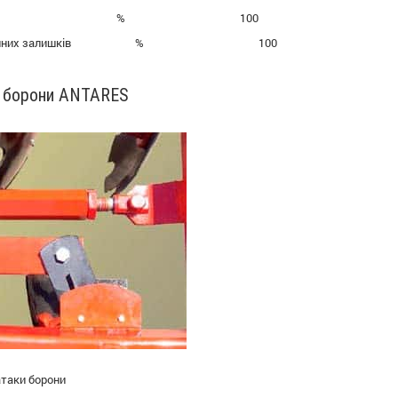
ння бур’янів % 100
я рослинних залишків % 100
 борони ANTARES
атаки борони