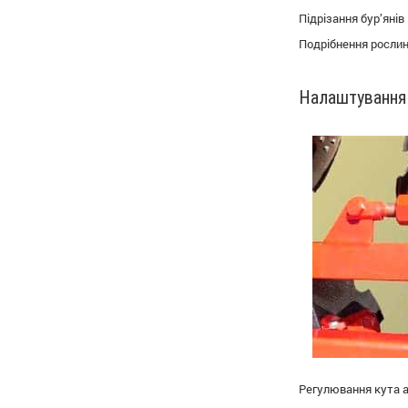
Підріза
Подрібненн
Налаштування
Регулювання кута 