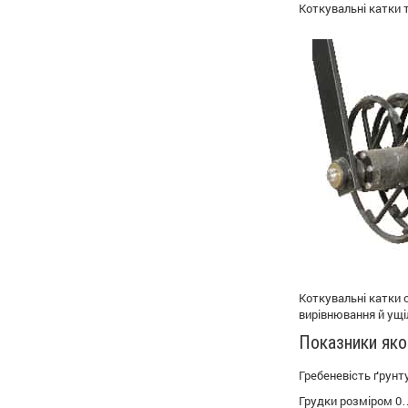
Коткувальні катки 
Коткувальні катки 
вирівнювання й ущіл
Показники яко
Гребеневіс
Грудки розм