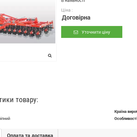
В наявності
Ціна :
Договірна
Уточнити ціну
тики товару:
Країна виро
чіпний
Особливост
Оплата та доставка