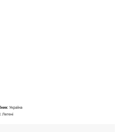
бник
:
Україна
і
:
Легені