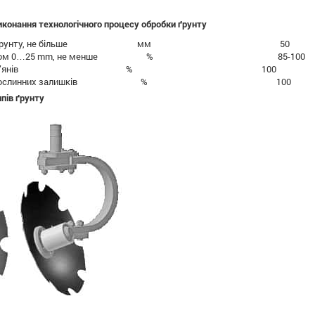
иконання технологічного процесу обробки ґрунту
евість ґрунту, не більше мм 50
розміром 0…25 mm, не менше % 85-100
ізання бур’янів % 100
нення рослинних залишків % 100
ипів ґрунту