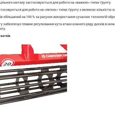
уцільного металу застосовуються для роботи на «важких» типах ґрунту.
стосовуються для роботи на «легких» типах ґрунту з великою кількістю к
ів збільшений на 100 % за рахунок використання сучасних технологій обро
ту забезпечує плавне регулювання кута атаки кожного ряду дисків в межа
нту.
 катків