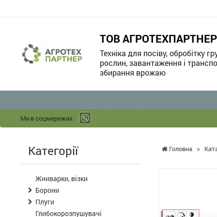
ТОВ АГРОТЕХПАРТНЕР
Техніка для посіву, обробітку гр
рослин, завантаження і транспо
збирання врожаю
Ми в соцмережах:
Категорії
Головна
>
Кат
Жниварки, візки
Борони
Плуги
Глибокорозпушувачі