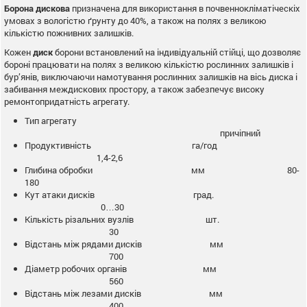
Борона дискова
призначена для використання в почвеннокліматіческіх
умовах з вологістю ґрунту до 40%, а також на полях з великою
кількістю пожнивних залишків.
Кожен
диск
борони встановлений на індивідуальній стійці, що дозволяє
бороні працювати на полях з великою кількістю рослинних залишків і
бур’янів, виключаючи намотування рослинних залишків на вісь диска і
забивання междискових простору, а також забезпечує високу
ремонтопридатність агрегату.
Тип агрегату
причіпний
Продуктивність га/год
1,4-2,6
Глибина обробки мм 80-
180
Кут атаки дисків град.
0…30
Кількість різальних вузлів шт.
30
Відстань між рядами дисків мм
700
Діаметр робочих органів мм
560
Відстань між лезами дисків мм
400