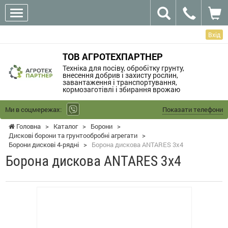
Вхід
ТОВ АГРОТЕХПАРТНЕР
Техніка для посіву, обробітку грунту,
внесення добрив і захисту рослин,
завантаження і транспортування,
кормозаготівлі і збирання врожаю
Ми в соцмережах:
Показати телефони
Головна
>
Каталог
>
Борони
>
Дискові борони та грунтообробні агрегати
>
Борони дискові 4-рядні
>
Борона дискова ANTARES 3х4
Борона дискова ANTARES 3х4