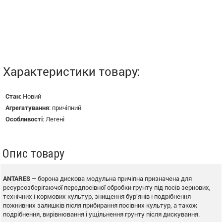
Характеристики товару:
Стан
:
Новий
Агрегатування
:
причіпний
Особливості
:
Легені
Опис товару
ANTARES
– борона дискова модульна причіпна призначена для
ресурсозберігаючої передпосівної обробки грунту під посів зернових,
технічних і кормових культур, знищення бур’янів і подрібнення
пожнивних залишків після прибирання посівних культур, а також
подрібнення, вирівнювання і ущільнення грунту після дискування.