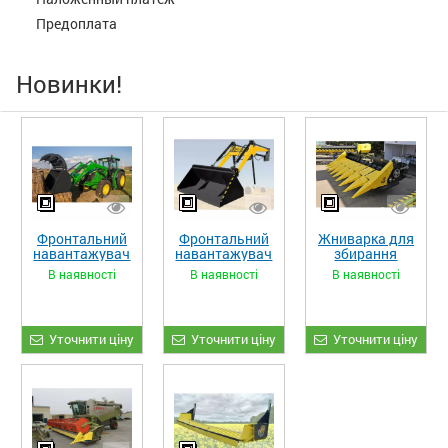
Предоплата
Новинки!
Фронтальний
Фронтальний
Жниварка для
навантажувач
навантажувач
збирання
«STRONG XL»
«STRONG»
кукурудзи
В наявності
В наявності
В наявності
ЖКИ-870
Уточнити ціну
Уточнити ціну
Уточнити ціну