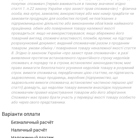
покупки. споживач (термін вживається в такому значенні згідно
статті 1. п.22 закону України «про захист прав споживачів») – фізична
особа, яка купує, замовляє, використовує або має намір придбати чи
замовити продукцію для особистих потреб, не пов’язаних з
підприємницькою діяльністю або виконанням обов’язків найманого
працівника. обмін або повернення товару належної якості
провадиться: якщо не використовувався; якщо збережено його
товарний вигляд, споживчі властивості, пломби, ярлики; на підставі
розрахунковий документ, виданий споживачеві разом з проданим
товаром. умови обміну / повернення товару неналежної якості стаття
8. Згідно із законом України «про захист прав споживачів»: в разі
виявлення протягом встановленого гарантійного строку недоліків
споживач, в порядку та в строки, встановлені законодавством, має
право вимагати безоплатного усунення недоліків товару в розумний
строк. вимоги споживача, передбачених цією статтею, не підлягають
задоволенню, якщо продавець, виробник (підприємство, що
задовольняє вимоги споживача, встановлені частиною першою цієї
статті) доведуть, що недоліки товару виникли внаслідок порушення
споживачем правил користування товаром або його зберігання.
Споживач має право брати участь у перевірці якості товару особисто
або через свого представника.
Варіанти оплати
Безналичный расчёт
Наличный расчёт
Наложенный платеж