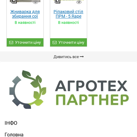
Жниварка для
Ріпаковий стіл
збирання сої
ПРМ - 5 Rape
та гороху
Fiore
В наявності
В наявності
«ETTARO»
Уточнити ціну
Уточнити ціну
Дивитись все
ІНФО
Головна