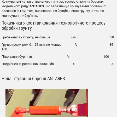
Коткувальні катки спірального типу застосовуються на боронах
модельного ряду
ANTARES
, що забезпечує змішування рослинних
залишків із ґрунтом, вирівнювання й ущільнення ґрунту, а також
«вичісування» бур’янів.
Показники якості виконання технологічного процесу
обробки ґрунту
Гребеневість ґрунту, не більше мм 50
Грудки розміром 0…25 mm, не менше % 85-
100
Підрізання бур’янів % 100
Подрібнення рослинних залишків % 100
Налаштування борони ANTARES