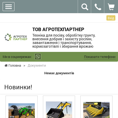
Вхід
ТОВ АГРОТЕХПАРТНЕР
Техніка для посіву, обробітку грунту,
внесення добрив і захисту рослин,
завантаження і транспортування,
кормозаготівлі і збирання врожаю
Ми в соцмережах:
Показати телефони
Головна
>
Документи
Немає документів
Новинки!