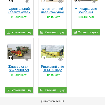
Фронтальний
Фронтальний
Жниварка для
навантажувач
навантажувач
збирання
«STRONG XL»
«STRONG»
кукурудзи
В наявності
В наявності
В наявності
ЖКИ-870
Уточнити ціну
Уточнити ціну
Уточнити ціну
Жниварка для
Ріпаковий стіл
збирання сої
ПРМ - 5 Rape
та гороху
Fiore
В наявності
В наявності
«ETTARO»
Уточнити ціну
Уточнити ціну
Дивитись все