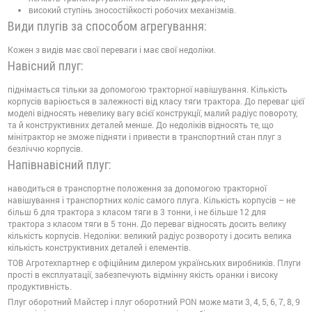
високий ступінь зносостійкості робочих механізмів.
Види плугів за способом агрегування:
Кожен з видів має свої переваги і має свої недоліки.
Навісний плуг:
піднімається тільки за допомогою тракторної навішування. Кількість
корпусів варіюється в залежності від класу тяги трактора. До переваг цієї
моделі відносять невелику вагу всієї конструкції, малий радіус повороту,
та й конструктивних деталей менше. До недоліків відносять те, що
мінітрактор не зможе підняти і привести в транспортний стан плуг з
безліччю корпусів.
Напівнавісний плуг:
наводиться в транспортне положення за допомогою тракторної
навішування і транспортних коліс самого плуга. Кількість корпусів – не
більш 6 для трактора з класом тяги в 3 тонни, і не більше 12 для
трактора з класом тяги в 5 тонн. До переваг відносять досить велику
кількість корпусів. Недоліки: великий радіус розвороту і досить велика
кількість конструктивних деталей і елементів.
ТОВ Агротехпартнер є офіційним дилером українських виробників. Плуги
прості в експлуатації, забезпечують відмінну якість оранки і високу
продуктивність.
Плуг оборотний Майстер і плуг оборотний PON може мати 3, 4, 5, 6, 7, 8, 9