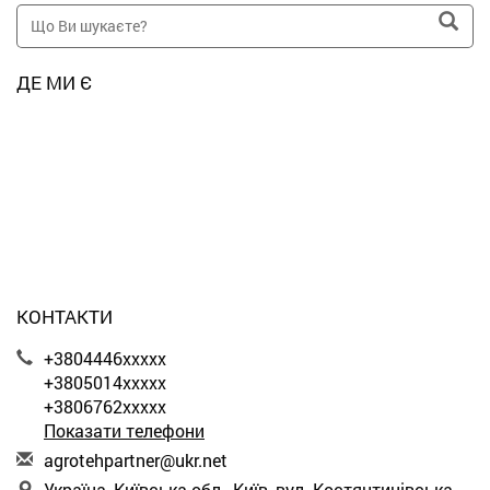
ДЕ МИ Є
КОНТАКТИ
+3804446xxxxx
+3805014xxxxx
+3806762xxxxx
Показати телефони
a
gro
teh
par
tne
r@u
kr.
net
Україна, Київська обл., Київ, вул. Костянтинівська,