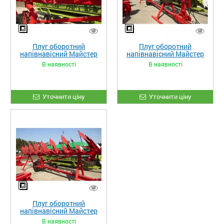
Плуг оборотний
Плуг оборотний
напівнавісний Майстер
напівнавісний Майстер
А8
А7
В наявності
В наявності
Уточнити ціну
Уточнити ціну
Плуг оборотний
напівнавісний Майстер
А6
В наявності