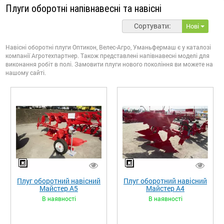
Плуги оборотні напівнавесні та навісні
Сортувати:
Нові
Навісні оборотні плуги Оптикон, Велес-Агро, Уманьфермаш є у каталозі
компанії Агротехпартнер. Також представлені напівнавесні моделі для
виконання робіт в полі. Замовити плуги нового покоління ви можете на
нашому сайті.
Плуг оборотний навісний
Плуг оборотний навісний
Майстер A5
Майстер A4
В наявності
В наявності