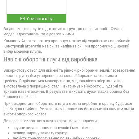
Уточнити ціну
За допомогою плугів підготовують грунт до посівних робіт. Сучасні
моделі вдосконалені та є довговічними.
Компанія Агротехпартнер пропонує техніку від українських виробників.
Конструкції агрегатів навісні та напівнавісні. Ми пропонуємо широкий
вибір моделей плугів.
Навісні оборотні плуги від виробника
Використовуються для якісної та рівномірної оранки землі, перевертання
пластів ґрунту без утворення розвальної борозни та свального
гребеня. Відрізняється маневреністю, міцною віссю обертання, що
виготовлена з покращеної сталі і витримує найжорсткіші ударні та
тривалі навантаження. В результаті виходить дуже гладка оранка без
борозен і гребенів.
При використанні оборотного плуга можна виробляти оранку будь-якої
необхідної глибини. Регулюється положення його лемешів шляхом зміни
висоти опорного колеса.
До переваг оборотного плуга також можна віднести:
зручне регулювання всіх вузлів і механізмів;
велику ширину захвату грунту;
легкість транспортування по звичайних дорогах;