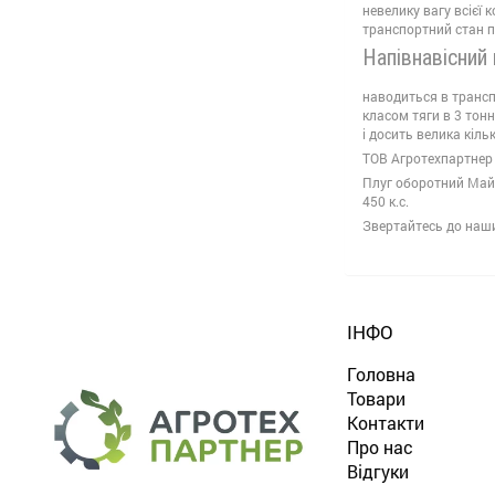
невелику вагу всієї 
транспортний стан пл
Напівнавісний 
наводиться в трансп
класом тяги в 3 тонн
і досить велика кіль
ТОВ Агротехпартнер є
Плуг оборотний Майст
450 к.с.
Звертайтесь до наши
ІНФО
Головна
Товари
Контакти
Про нас
Відгуки