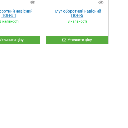
оротний навісний
Плуг оборотний навісний
ПОН-5П
ПОН-5
В наявності
В наявності
Уточнити ціну
Уточнити ціну