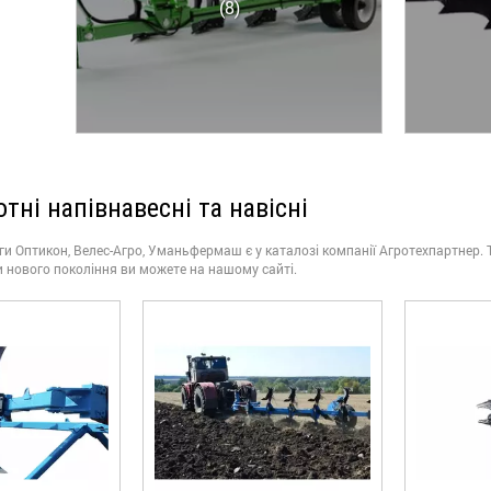
(8)
тні напівнавесні та навісні
уги Оптикон, Велес-Агро, Уманьфермаш є у каталозі компанії Агротехпартнер. 
и нового покоління ви можете на нашому сайті.