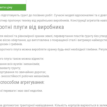
ити ціну
 підготовують грунт до посівних робіт. Сучасні моделі вдосконалені та є дов
нер пропонує техніку від українських виробників. Конструкції агрегатів наві
ротні плуги від виробника
я якісної та рівномірної оранки землі, перевертання пластів ґрунту без утво
ю віссю обертання, що виготовлена з покращеної сталі і витримує найжорсткі
розен і гребенів.
оротного плуга можна виробляти оранку будь-якої необхідної глибини. Рег
го плуга також можна віднести:
ння всіх вузлів і механізмів;
захвату грунту;
портування по звичайних дорогах;
 зносостійкості робочих механізмів.
 способом агрегування:
ої переваги і має свої недоліки.
за допомогою тракторної навішування. Кількість корпусів варіюється в залежн