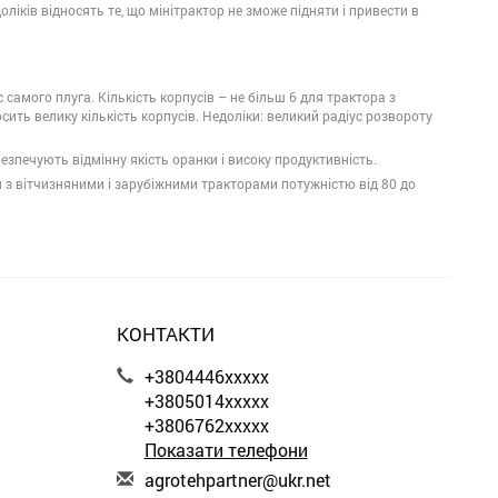
оліків відносять те, що мінітрактор не зможе підняти і привести в
амого плуга. Кількість корпусів – не більш 6 для трактора з
осить велику кількість корпусів. Недоліки: великий радіус розвороту
езпечують відмінну якість оранки і високу продуктивність.
ися з вітчизняними і зарубіжними тракторами потужністю від 80 до
КОНТАКТИ
+3804446xxxxx
+3805014xxxxx
+3806762xxxxx
Показати телефони
a
gro
teh
par
tne
r@u
kr.
net