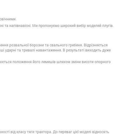
говічними.
сні та напівнавісні. Ми пропонуємо широкий вибір моделей плугів.
рення розвальної борозни та свального гребеня. Відрізняється
ші ударні та тривалі навантаження. В результаті виходить дуже
улюється положення його лемешів шляхом зміни висоти опорного
ості від класу тяги трактора. До переваг цієї моделі відносять