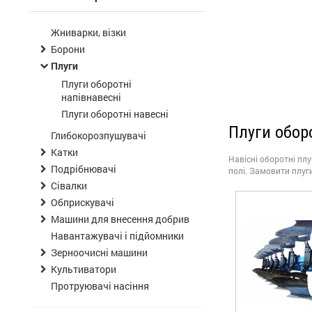
Жниварки, візки
Борони
Плуги
Плуги оборотні
напівнавесні
Плуги оборотні навесні
Плуги оборо
Глибокорозпушувачі
Катки
Навісні оборотні пл
Подрібнювачі
полі. Замовити плуг
Сівалки
Обприскувачі
Машини для внесення добрив
Навантажувачі і підйомники
Зерноочисні машини
Культиватори
Протруювачі насіння