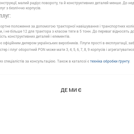
конструкції, малий радіус повороту, та й конструктивних деталей менше. До нед
уг з безліччю корпусів.
плуг:
ортне положення за допомогою тракторної навішування і транспортних коліс с
и, і не більше 12 для трактора з класом тяги в 5 тонн. До переваг відносять д
кість конструктивних деталей і елементів.
 офіційним дилером українських виробників. Плуги прості в експлуатації, заб
ер і плуг оборотний PON може мати 3, 4, 5, 6, 7, 8, 9 корпусів і агрегатуват
х спеціалістів за консультацією. Також в каталозі є
техніка обробки ґрунту
.
ДЕ МИ Є