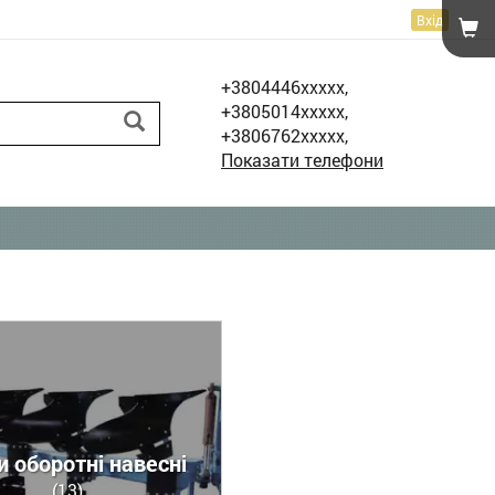
Вхід
+3804446xxxxx,
+3805014xxxxx,
+3806762xxxxx,
Показати телефони
и оборотні навесні
(13)