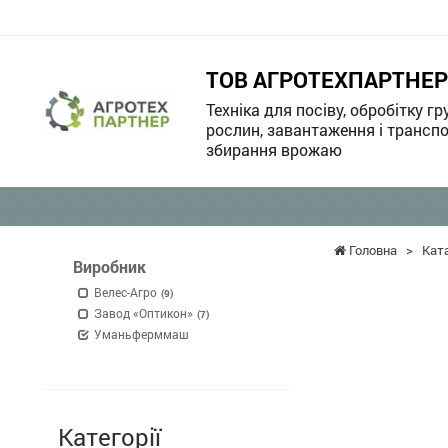
ТОВ АГРОТЕХПАРТНЕР
Техніка для посіву, обробітку гр
рослин, завантаження і транспо
збирання врожаю
Головна
>
Кат
Виробник
Велес-Агро
(9)
Завод «Оптикон»
(7)
Уманьферммаш
Категорії