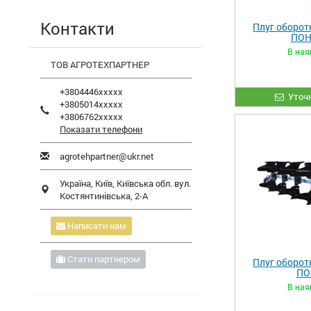
Контакти
Плуг оборот
ПОН
В ная
ТОВ АГРОТЕХПАРТНЕР
+3804446xxxxx
Уточн
+3805014xxxxx
+3806762xxxxx
Показати телефони
agrotehpartner@ukr.net
Україна,
Київ
,
Київська обл.
вул.
Костянтинівська, 2-А
Написати нам
Стати партнером
Плуг оборот
ПО
В ная