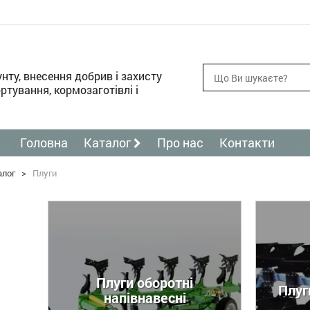
унту, внесення добрив і захисту
ртування, кормозаготівлі і
Головна
Каталог
Про нас
Контакти
алог
>
Плуги
Плуги оборотні
Плуг
напівнавесні