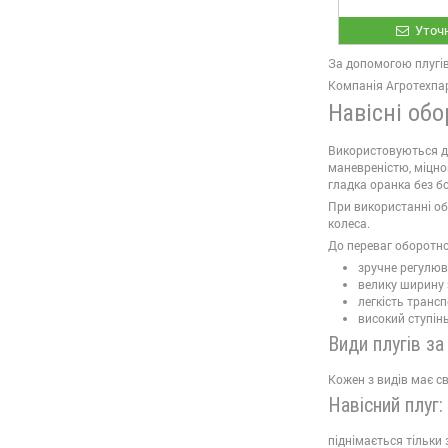
Уточн
За допомогою плугів
Компанія Агротехпарт
Навісні обо
Використовуються дл
маневреністю, міцно
гладка оранка без бо
При використанні об
колеса.
До переваг оборотно
зручне регулюва
велику ширину 
легкість транс
високий ступінь
Види плугів за
Кожен з видів має св
Навісний плуг:
піднімається тільки 