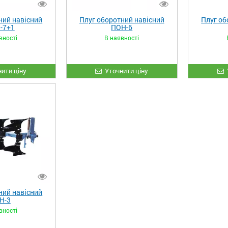
ний навісний
Плуг оборотний навісний
Плуг об
-7+1
ПОН-6
вності
В наявності
ити ціну
Уточнити ціну
ний навісний
Н-3
вності