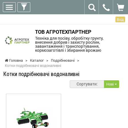
Вхід
ТОВ АГРОТЕХПАРТНЕР
Техніка для посіву, обробітку грунту,
внесення добрив і захисту рослин,
завантаження і транспортування,
кормозаготівлі і збирання врожаю
Головна
>
Каталог
>
Подрібнювачі
>
Котки подрібнювачі водоналивні
Котки подрібнювачі водоналивні
Сортувати:
Нові