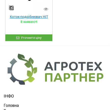
Коток-подрібнювач HIT
В наявності
Уточнити ціну
ІНФО
Головна